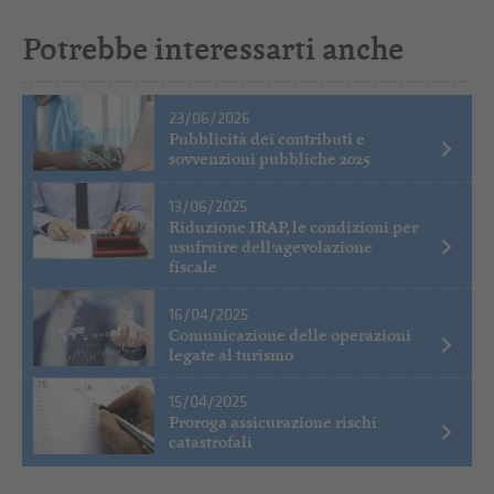
Potrebbe interessarti anche
23/06/2026
Pubblicità dei contributi e
sovvenzioni pubbliche 2025
13/06/2025
Riduzione IRAP, le condizioni per
usufruire dell’agevolazione
fiscale
16/04/2025
Comunicazione delle operazioni
legate al turismo
15/04/2025
Proroga assicurazione rischi
catastrofali