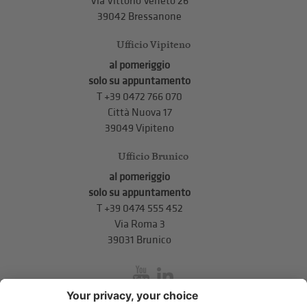
Via Vittorio Veneto 26
39042 Bressanone
Ufficio Vipiteno
al pomeriggio
solo su appuntamento
T
+39 0472 766 070
Città Nuova 17
39049 Vipiteno
Ufficio Brunico
al pomeriggio
solo su appuntamento
T
+39 0474 555 452
Via Roma 3
39031 Brunico
inService