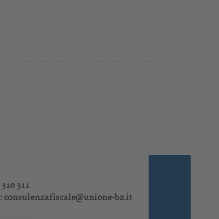
 310 311
:
consulenzafiscale@unione-bz.it