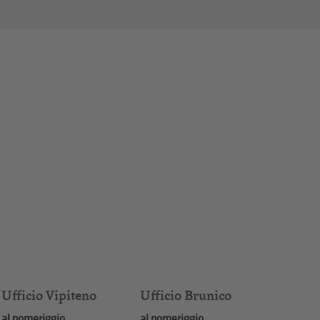
Ufficio Vipiteno
Ufficio Brunico
al pomeriggio
al pomeriggio