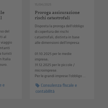
15/04/2025
lle
Proroga assicurazione
al
rischi catastrofali
Disposta la proroga dell'obbligo
uso del
di copertura dei rischi
i al
catastrofali, distinta in base
i viaggio
alle dimensioni dell'impresa:
ontanti
a turisti
01.10.2025 per le medie
n Italia
imprese;
 euro.
31.12.2025 per le piccole /
microimprese.
Per le grandi imprese l'obbligo ...
e e
Consulenza fiscale e
contabilità