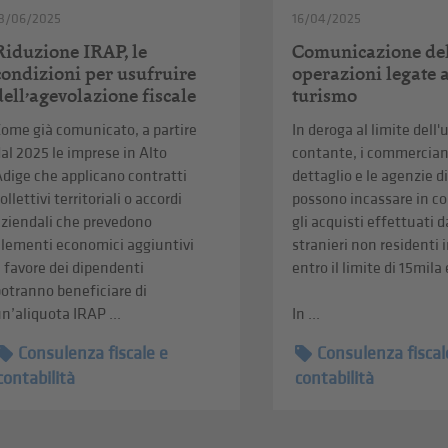
3/06/2025
16/04/2025
Riduzione IRAP, le
Comunicazione de
condizioni per usufruire
operazioni legate 
dell’agevolazione fiscale
turismo
ome già comunicato, a partire
In deroga al limite dell'
al 2025 le imprese in Alto
contante, i commerciant
dige che applicano contratti
dettaglio e le agenzie d
ollettivi territoriali o accordi
possono incassare in c
aziendali che prevedono
gli acquisti effettuati d
elementi economici aggiuntivi
stranieri non residenti i
 favore dei dipendenti
entro il limite di 15mila
otranno beneficiare di
n’aliquota IRAP ...
In ...
Consulenza fiscale e
Consulenza fiscal
contabilità
contabilità