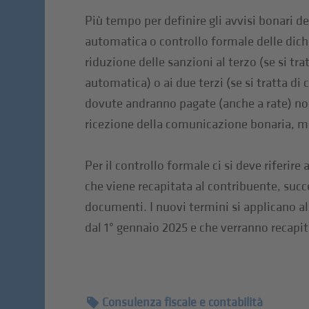
Più tempo per definire gli avvisi bonari d
automatica o controllo formale delle dichi
riduzione delle sanzioni al terzo (se si tra
automatica) o ai due terzi (se si tratta d
dovute andranno pagate (anche a rate) non
ricezione della comunicazione bonaria, ma
Per il controllo formale ci si deve riferir
che viene recapitata al contribuente, succe
documenti. I nuovi termini si applicano a
dal 1° gennaio 2025 e che verranno recapit
Consulenza fiscale e contabilità