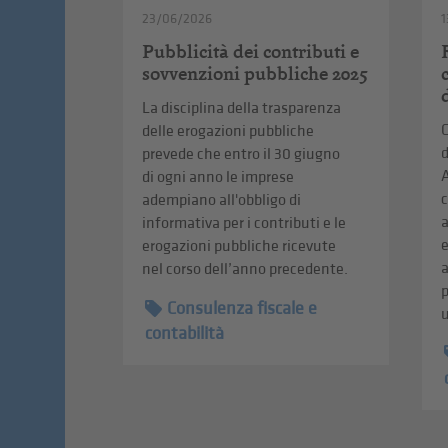
23/06/2026
1
Pubblicità dei contributi e
sovvenzioni pubbliche 2025
La disciplina della trasparenza
C
delle erogazioni pubbliche
d
prevede che entro il 30 giugno
A
di ogni anno le imprese
c
adempiano all'obbligo di
informativa per i contributi e le
erogazioni pubbliche ricevute
a
nel corso dell’anno precedente.
p
Consulenza fiscale e
u
contabilità