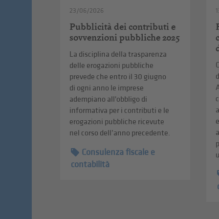
23/06/2026
1
Pubblicità dei contributi e
sovvenzioni pubbliche 2025
La disciplina della trasparenza
C
delle erogazioni pubbliche
d
prevede che entro il 30 giugno
A
di ogni anno le imprese
c
adempiano all'obbligo di
informativa per i contributi e le
erogazioni pubbliche ricevute
a
nel corso dell’anno precedente.
p
Consulenza fiscale e
u
contabilità