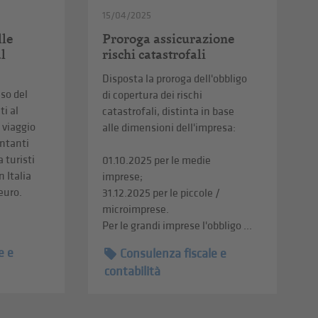
15/04/2025
lle
Proroga assicurazione
al
rischi catastrofali
Disposta la proroga dell'obbligo
uso del
di copertura dei rischi
i al
catastrofali, distinta in base
i viaggio
alle dimensioni dell'impresa:
ontanti
a turisti
01.10.2025 per le medie
n Italia
imprese;
 euro.
31.12.2025 per le piccole /
microimprese.
Per le grandi imprese l'obbligo ...
e e
Consulenza fiscale e
contabilità