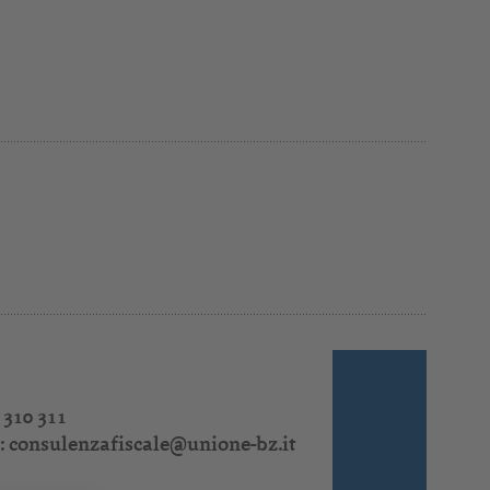
 310 311
:
consulenzafiscale@unione-bz.it