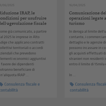
3/06/2025
16/04/2025
Riduzione IRAP, le
Comunicazione de
condizioni per usufruire
operazioni legate 
dell’agevolazione fiscale
turismo
ome già comunicato, a partire
In deroga al limite dell'
al 2025 le imprese in Alto
contante, i commerciant
dige che applicano contratti
dettaglio e le agenzie d
ollettivi territoriali o accordi
possono incassare in c
aziendali che prevedono
gli acquisti effettuati d
elementi economici aggiuntivi
stranieri non residenti i
 favore dei dipendenti
entro il limite di 15mila
otranno beneficiare di
n’aliquota IRAP ...
In ...
Consulenza fiscale e
Consulenza fiscal
contabilità
contabilità