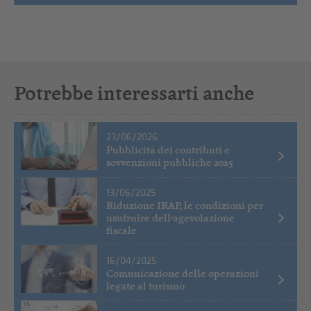
Potrebbe interessarti anche
23/06/2026
Pubblicità dei contributi e
sovvenzioni pubbliche 2025
13/06/2025
Riduzione IRAP, le condizioni per
usufruire dell’agevolazione
fiscale
16/04/2025
Comunicazione delle operazioni
legate al turismo