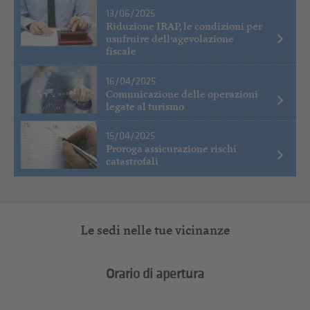
13/06/2025
Riduzione IRAP, le condizioni per
usufruire dell’agevolazione
fiscale
16/04/2025
Comunicazione delle operazioni
legate al turismo
15/04/2025
Proroga assicurazione rischi
catastrofali
Le sedi nelle tue vicinanze
Orario di apertura