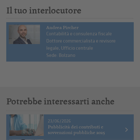
Il tuo interlocutore
Andrea Pircher
Contabilità e consulenza fiscale
Dottore commercialista e revisore
legale, Ufficio centrale
Sede: Bolzano
Potrebbe interessarti anche
23/06/2026
Pubblicità dei contributi e
sovvenzioni pubbliche 2025