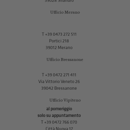
39028 Silandro
Ufficio Merano
T
+39 0473 272 511
Portici 218
39012 Merano
Ufficio Bressanone
T +39 0472 271 411
Via Vittorio Veneto 26
39042 Bressanone
Ufficio Vipiteno
al pomeriggio
solo su appuntamento
T
+39 0472 766 070
Città Nuova 17