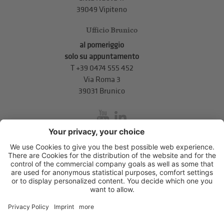
39049 Vipiteno
Ufficio Brunico
al pomeriggio
solo su appuntamento
T
+39 0474 555 452
Via Roma 3
39031 Brunico
inService
Via di Mezzo ai Piani 5
,
39100
Bolzano
.
T
+39 0471 310 311
.
info@unione-bz.it
Impressum
Privacy
Impostazioni cookie