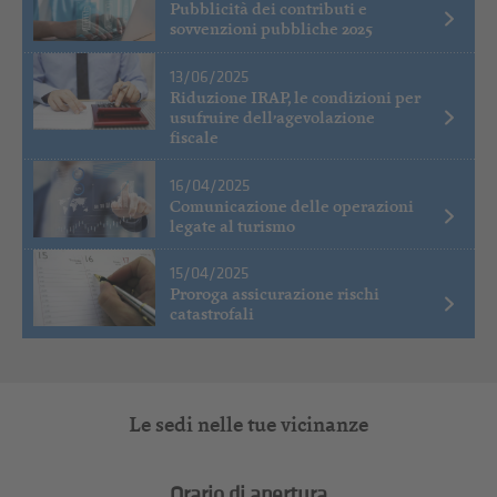
Pubblicità dei contributi e
sovvenzioni pubbliche 2025
13/06/2025
Riduzione IRAP, le condizioni per
usufruire dell’agevolazione
fiscale
16/04/2025
Comunicazione delle operazioni
legate al turismo
15/04/2025
Proroga assicurazione rischi
catastrofali
Le sedi nelle tue vicinanze
Orario di apertura