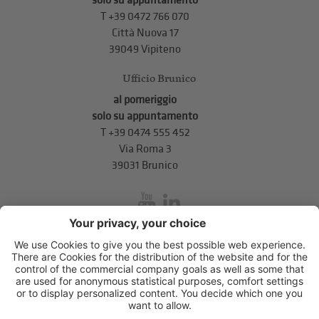
solo su appuntamento
T
+39 0472 766 070
Città Nuova 17
39049 Vipiteno
Ufficio Brunico
al pomeriggio
solo su appuntamento
T
+39 0474 555 452
Via Roma 3
39031 Brunico
inService
Via di Mezzo ai Piani 5
,
39100
Bolzano
.
T
+39 0471 310 311
.
info@unione-bz.it
Impressum
Privacy