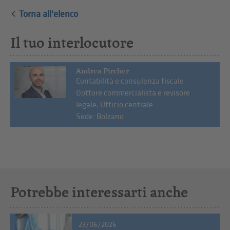
Torna all'elenco
Il tuo interlocutore
Andrea Pircher
Contabilità e consulenza fiscale
Dottore commercialista e revisore
legale, Ufficio centrale
Sede: Bolzano
Potrebbe interessarti anche
23/06/2026