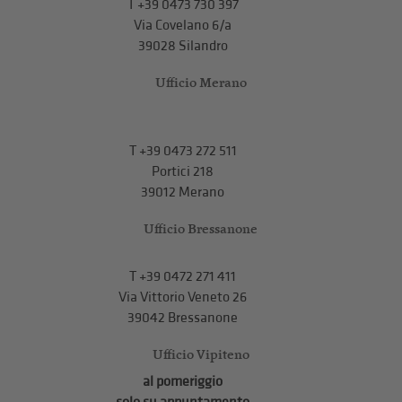
T
+39 0473 730 397
Via Covelano 6/a
39028 Silandro
Ufficio Merano
T
+39 0473 272 511
Portici 218
39012 Merano
Ufficio Bressanone
T +39 0472 271 411
Via Vittorio Veneto 26
39042 Bressanone
Ufficio Vipiteno
al pomeriggio