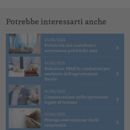
Potrebbe interessarti anche
23/06/2026
Pubblicità dei contributi e
sovvenzioni pubbliche 2025
13/06/2025
Riduzione IRAP, le condizioni per
usufruire dell’agevolazione
fiscale
16/04/2025
Comunicazione delle operazioni
legate al turismo
15/04/2025
Proroga assicurazione rischi
catastrofali