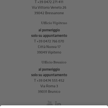
T +39 0472 271 411
Via Vittorio Veneto 26
39042 Bressanone
Ufficio Vipiteno
al pomeriggio
solo su appuntamento
T
+39 0472 766 070
Città Nuova 17
39049 Vipiteno
Ufficio Brunico
al pomeriggio
solo su appuntamento
T
+39 0474 555 452
Via Roma 3
39031 Brunico