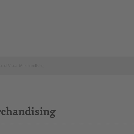
so di Visual Merchandising
rchandising