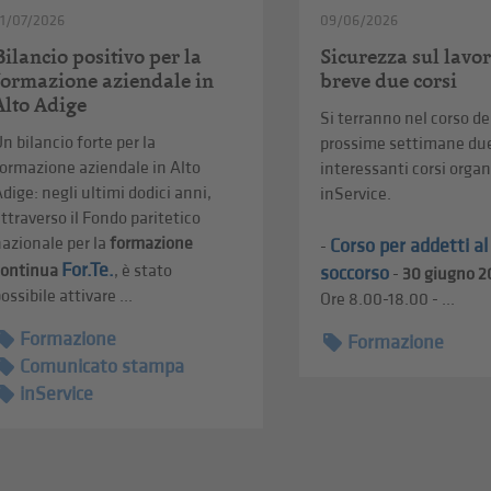
1/07/2026
09/06/2026
Bilancio positivo per la
Sicurezza sul lavor
formazione aziendale in
breve due corsi
Alto Adige
Si terranno nel corso de
n bilancio forte per la
prossime settimane du
ormazione aziendale in Alto
interessanti corsi organ
dige: negli ultimi dodici anni,
inService.
ttraverso il Fondo paritetico
azionale per la
formazione
Corso per addetti a
-
For.Te.
continua
, è stato
soccorso
-
30 giugno 2
ossibile attivare ...
Ore 8.00-18.00 - ...
Formazione
Formazione
Comunicato stampa
inService