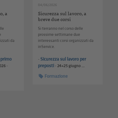
04/06/2026
o, a
Sicurezza sul lavoro, a
breve due corsi
lle
Si terranno nel corso delle
e
prossime settimane due
izzati da
interessanti corsi organizzati da
inService.
l primo
Sicurezza sul lavoro per
-
preposti
026
-
-
24+25
giugno ...
Formazione