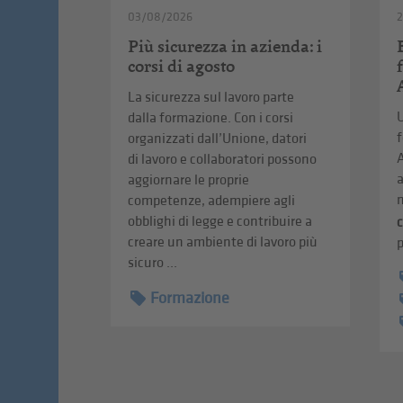
03/08/2026
2
Più sicurezza in azienda: i
corsi di agosto
La sicurezza sul lavoro parte
U
dalla formazione. Con i corsi
f
organizzati dall’Unione, datori
A
di lavoro e collaboratori possono
a
aggiornare le proprie
n
competenze, adempiere agli
obblighi di legge e contribuire a
creare un ambiente di lavoro più
p
sicuro ...
Formazione