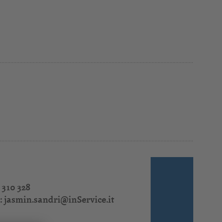
 310 328
:
jasmin.sandri@inService.it