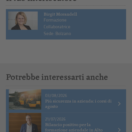
Birgit Morandell
Formazione
Collaboratrice
Sede: Bolzano
Potrebbe interessarti anche
03/08/2026
Più sicurezza in azienda: i corsi di
agosto
21/07/2026
Bilancio positivo per la
formazione aziendale in Alto