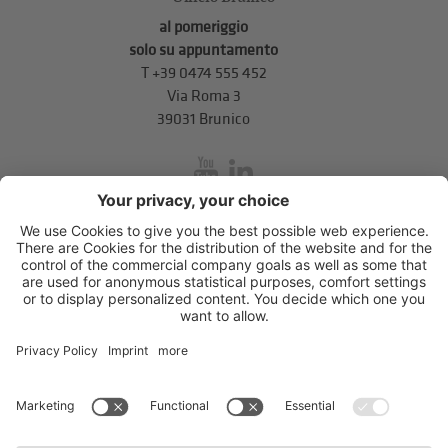
al pomeriggio
solo su appuntamento
T
+39 0474 555 452
Via Roma 3
39031 Brunico
inService
Via di Mezzo ai Piani 5
,
39100
Bolzano
.
T
+39 0471 310 311
.
info@unione-bz.it
Impressum
Privacy
Impostazioni cookie