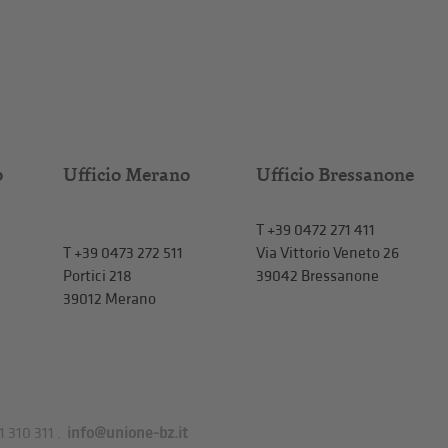
o
Ufficio Merano
Ufficio Bressanone
T +39 0472 271 411
T
+39 0473 272 511
Via Vittorio Veneto 26
Portici 218
39042 Bressanone
39012 Merano
1 310 311
.
info@unione-bz.it