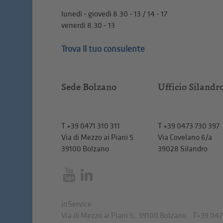
lunedì - giovedì 8.30 - 13 / 14 - 17
venerdì 8.30 - 13
Trova il tuo consulente
Sede Bolzano
Ufficio Silandr
T
+39 0471 310 311
T
+39 0473 730 397
Via di Mezzo ai Piani 5
Via Covelano 6/a
39100 Bolzano
39028 Silandro
inService
Via di Mezzo ai Piani 5
,
39100
Bolzano
.
T
+39 047