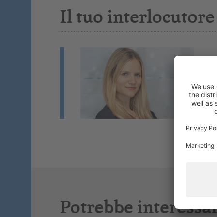
Il tuo interlocutore
J
Fo
Co
Se
Potrebbe interessar