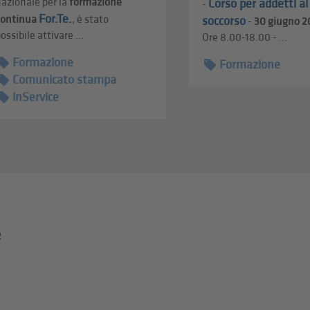
azionale per la
formazione
Corso per addetti a
-
For.Te.
continua
, è stato
soccorso
-
30 giugno 2
ossibile attivare ...
Ore 8.00-18.00 - ...
Formazione
Formazione
Comunicato stampa
inService
e