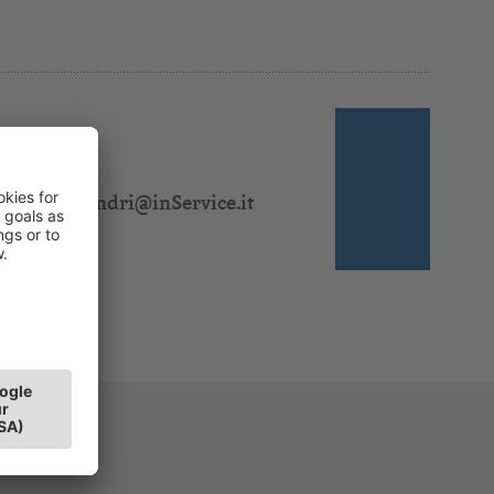
 310 328
:
jasmin.sandri@inService.it