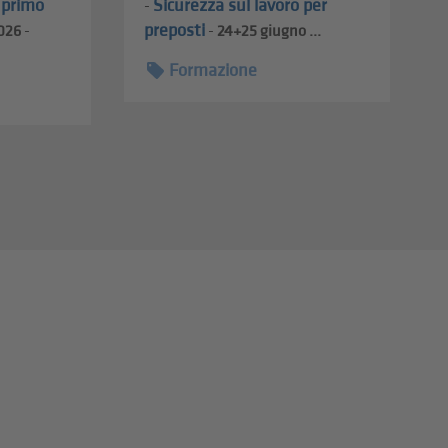
l primo
Sicurezza sul lavoro per
-
preposti
026
-
-
24+25
giugno ...
Formazione