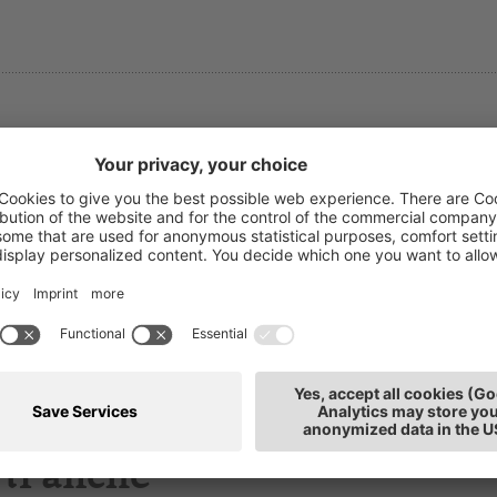
asmin Sandri
T: 0471
rmazione
E-mail
llaboratrice
de: Bolzano
ti anche