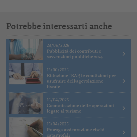
Potrebbe interessarti anche
23/06/2026
Pubblicità dei contributi e
sovvenzioni pubbliche 2025
13/06/2025
Riduzione IRAP, le condizioni per
usufruire dell’agevolazione
fiscale
16/04/2025
Comunicazione delle operazioni
legate al turismo
15/04/2025
Proroga assicurazione rischi
catastrofali