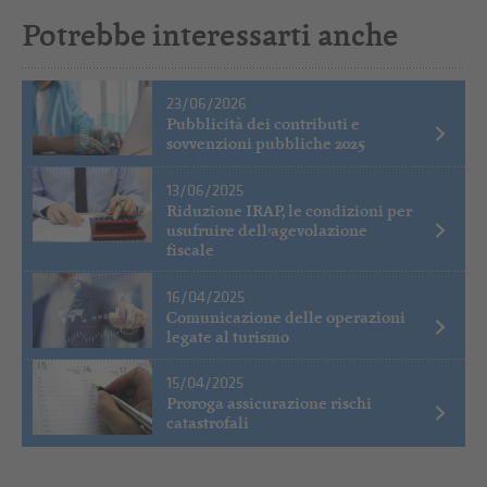
Potrebbe interessarti anche
23/06/2026
Pubblicità dei contributi e
sovvenzioni pubbliche 2025
13/06/2025
Riduzione IRAP, le condizioni per
usufruire dell’agevolazione
fiscale
16/04/2025
Comunicazione delle operazioni
legate al turismo
15/04/2025
Proroga assicurazione rischi
catastrofali