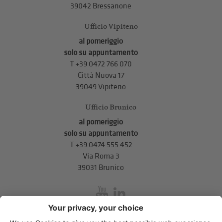
39042 Bressanone
Ufficio Vipiteno
al pomeriggio
solo su appuntamento
T
+39 0472 766 070
Città Nuova 17
39049 Vipiteno
Ufficio Brunico
al pomeriggio
solo su appuntamento
T
+39 0474 555 452
Via Roma 3
39031 Brunico
inService