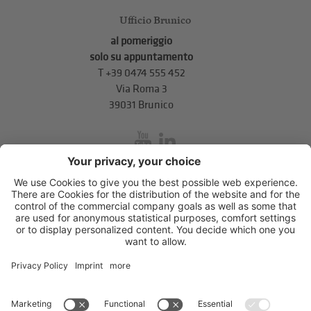
Ufficio Brunico
al pomeriggio
solo su appuntamento
T
+39 0474 555 452
Via Roma 3
39031 Brunico
inService
Via di Mezzo ai Piani 5
,
39100
Bolzano
.
T
+39 0471 310 311
.
info@unione-bz.it
Impressum
Privacy
Impostazioni cookie