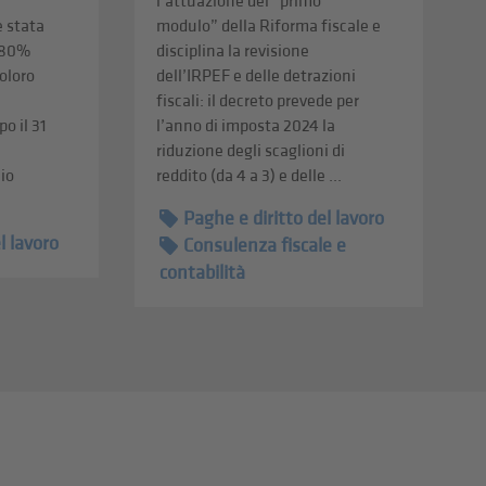
l’attuazione del “primo
è stata
modulo” della Riforma fiscale e
'80%
disciplina la revisione
coloro
dell’IRPEF e delle detrazioni
fiscali: il decreto prevede per
o il 31
l’anno di imposta 2024 la
riduzione degli scaglioni di
cio
reddito (da 4 a 3) e delle ...
Paghe e diritto del lavoro
l lavoro
Consulenza fiscale e
contabilità