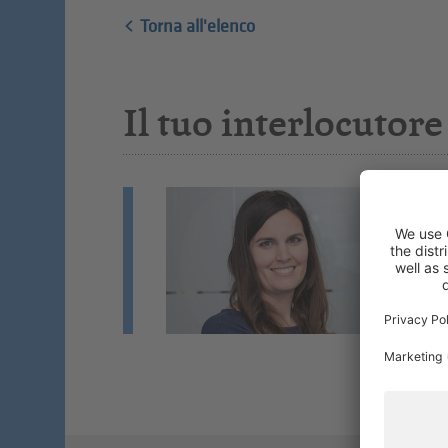
Torna all'elenco
Il tuo interlocutore
L
Pa
Co
Se