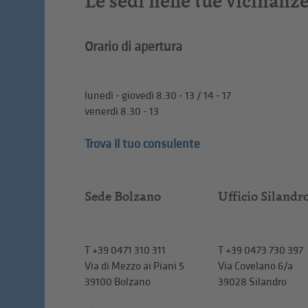
Le sedi nelle tue vicinanz
Orario di apertura
lunedì - giovedì 8.30 - 13 / 14 - 17
venerdì 8.30 - 13
Trova il tuo consulente
Sede Bolzano
Ufficio Silandr
T
+39 0471 310 311
T
+39 0473 730 397
Via di Mezzo ai Piani 5
Via Covelano 6/a
39100 Bolzano
39028 Silandro