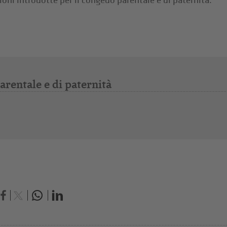
ioni introdotte per il congedo parentale e di paternità.
arentale e di paternità