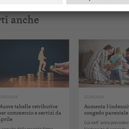
ti anche
27/03/2024
22/01/2024
Nuove tabelle retributive
Aumenta l’indennit
per commercio e servizi da
congedo parentale
aprile
Già nell’ anno preceden