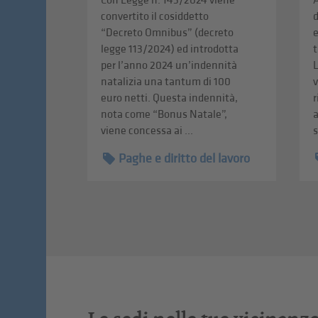
Con Legge n. 143/2024 viene
A
convertito il cosiddetto
“Decreto Omnibus” (decreto
e
legge 113/2024) ed introdotta
t
per l’anno 2024 un’indennità
natalizia una tantum di 100
v
euro netti. Questa indennità,
r
nota come “Bonus Natale”,
viene concessa ai ...
s
Paghe e diritto del lavoro