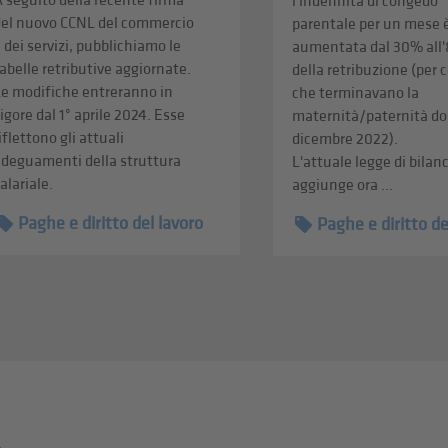
 seguito della recente firma
l'indennità di congedo
del nuovo CCNL del commercio
parentale per un mese 
 dei servizi, pubblichiamo le
aumentata dal 30% all
abelle retributive aggiornate.
della retribuzione (per 
Le modifiche entreranno in
che terminavano la
igore dal 1° aprile 2024. Esse
maternità/paternità dop
iflettono gli attuali
dicembre 2022).
adeguamenti della struttura
L'attuale legge di bilan
alariale.
aggiunge ora ...
Paghe e diritto del lavoro
Paghe e diritto de