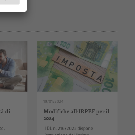
19/01/2024
à di
Modifiche all’IRPEF per il
2024
te,
Il DL n. 216/2023 dispone