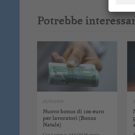
Potrebbe interessar
25/10/2024
Nuovo bonus di 100 euro
per lavoratori (Bonus
Natale)