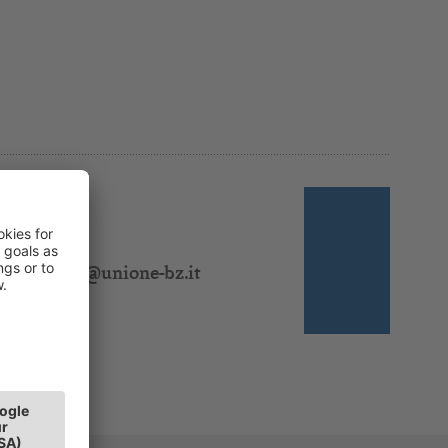
 310 320
:
lsalamon@unione-bz.it