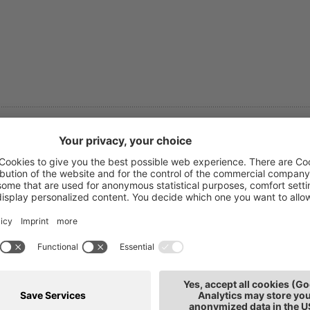
ydia Salamon
T: 0471
ghe e diritto del lavoro
E-mail
nsulente del lavoro e Capoarea
de: Bolzano