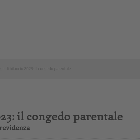
ge di bilancio 2023: il congedo parentale
023: il congedo parentale
previdenza