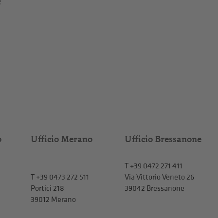
e
o
Ufficio Merano
Ufficio Bressanone
T +39 0472 271 411
T
+39 0473 272 511
Via Vittorio Veneto 26
Portici 218
39042 Bressanone
39012 Merano