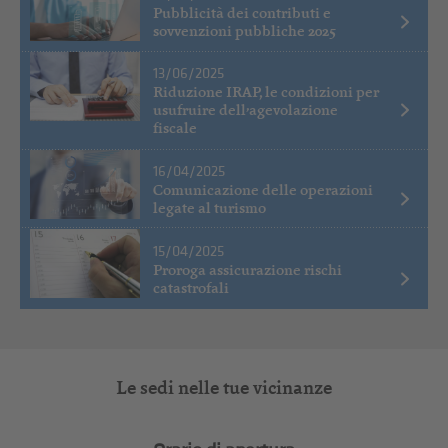
Pubblicità dei contributi e
sovvenzioni pubbliche 2025
13/06/2025
Riduzione IRAP, le condizioni per
usufruire dell’agevolazione
fiscale
16/04/2025
Comunicazione delle operazioni
legate al turismo
15/04/2025
Proroga assicurazione rischi
catastrofali
Le sedi nelle tue vicinanze