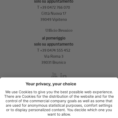
solo su appuntamento
T
+39 0472 766 070
Città Nuova 17
39049 Vipiteno
Ufficio Brunico
al pomeriggio
solo su appuntamento
T
+39 0474 555 452
Via Roma 3
39031 Brunico
inService
Via di Mezzo ai Piani 5
,
39100
Bolzano
.
T
+39 0471 310 311
.
info@unione-bz.it
Impressum
Privacy