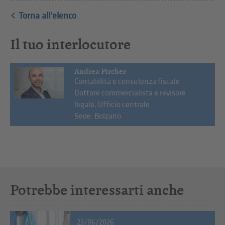
Torna all'elenco
Il tuo interlocutore
Andrea Pircher
Contabilità e consulenza fiscale
Dottore commercialista e revisore
legale, Ufficio centrale
Sede: Bolzano
Potrebbe interessarti anche
23/06/2026