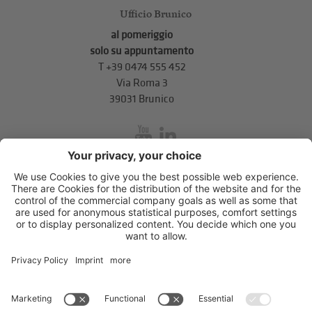
Ufficio Brunico
al pomeriggio
solo su appuntamento
T
+39 0474 555 452
Via Roma 3
39031 Brunico
inService
Via di Mezzo ai Piani 5
,
39100
Bolzano
.
T
+39 0471 310 311
.
info@unione-bz.it
Impressum
Privacy
Impostazioni cookie