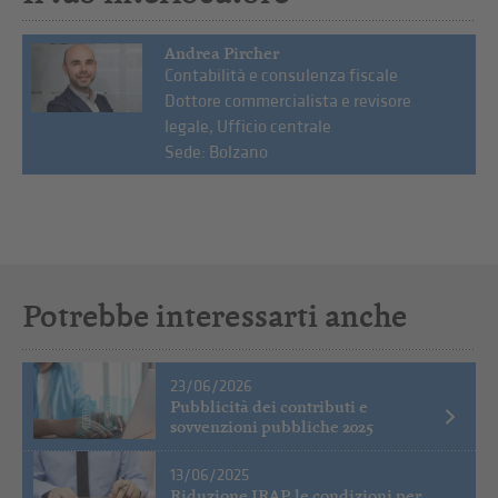
Andrea Pircher
Contabilità e consulenza fiscale
Dottore commercialista e revisore
legale, Ufficio centrale
Sede: Bolzano
Potrebbe interessarti anche
23/06/2026
Pubblicità dei contributi e
sovvenzioni pubbliche 2025
13/06/2025
Riduzione IRAP, le condizioni per