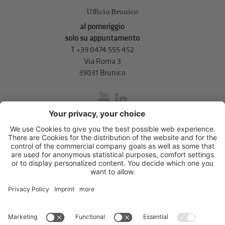
Ufficio Brunico
al pomeriggio
solo su appuntamento
T
+39 0474 555 452
Via Roma 3
39031 Brunico
inService
Via di Mezzo ai Piani 5
,
39100
Bolzano
.
T
+39 0471 310 311
.
info@unione-bz.it
Impressum
Privacy
Impostazioni cookie