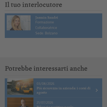
Il tuo interlocutore
Jasmin Sandri
Formazione
Collaboratrice
Sede: Bolzano
Potrebbe interessarti anche
03/08/2026
Più sicurezza in azienda: i corsi di
agosto
21/07/2026
Bilancio positivo per la