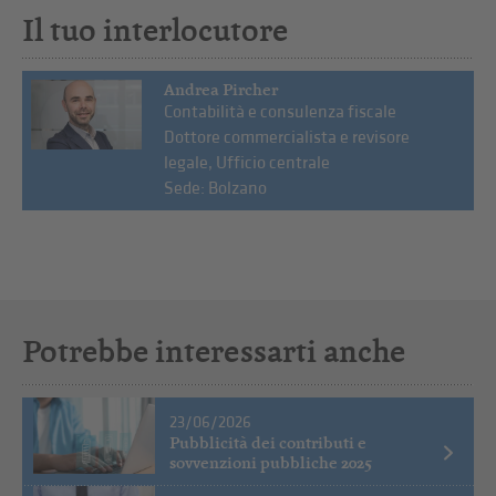
Il tuo interlocutore
Andrea Pircher
Contabilità e consulenza fiscale
Dottore commercialista e revisore
legale, Ufficio centrale
Sede: Bolzano
Potrebbe interessarti anche
23/06/2026
Pubblicità dei contributi e
sovvenzioni pubbliche 2025