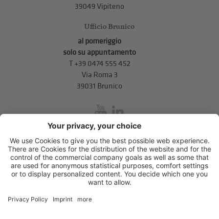
39049 Vipiteno
Ufficio Brunico
al pomeriggio
solo su appuntamento
T
+39 0474 555 452
Via Roma 3
39031 Brunico
inService
Via di Mezzo ai Piani 5
,
39100
Bolzano
.
T
+39 0471 310 311
.
info@unione-bz.it
Impressum
Privacy
Impostazioni cookie