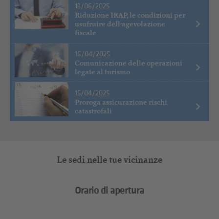
13/06/2025
Riduzione IRAP, le condizioni per
usufruire dell’agevolazione
fiscale
16/04/2025
Comunicazione delle operazioni
legate al turismo
15/04/2025
Proroga assicurazione rischi
catastrofali
Le sedi nelle tue vicinanze
Orario di apertura