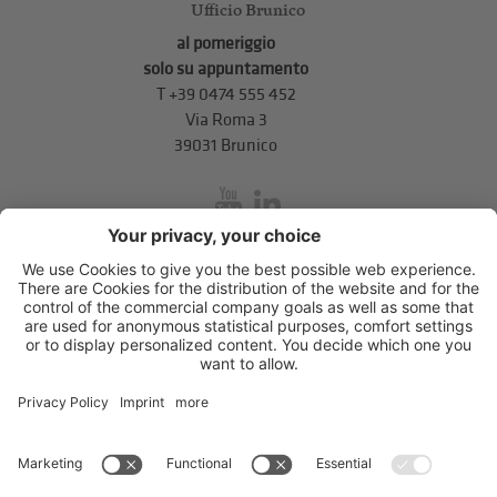
Ufficio Brunico
al pomeriggio
solo su appuntamento
T
+39 0474 555 452
Via Roma 3
39031 Brunico
inService
Via di Mezzo ai Piani 5
,
39100
Bolzano
.
T
+39 0471 310 311
.
info@unione-bz.it
Impressum
Privacy
Impostazioni cookie