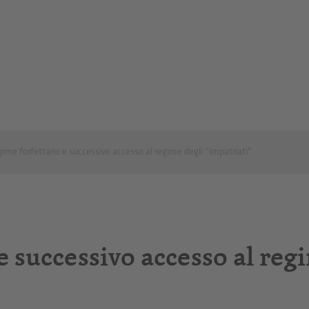
ime forfettario e successivo accesso al regime degli “impatriati”
e successivo accesso al reg