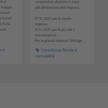
i al
catastrofali, distinta in base
i viaggio
alle dimensioni dell'impresa:
ontanti
a turisti
01.10.2025 per le medie
n Italia
imprese;
 euro.
31.12.2025 per le piccole /
microimprese.
Per le grandi imprese l'obbligo ...
e e
Consulenza fiscale e
contabilità