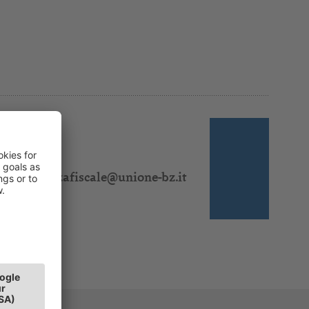
 310 311
:
consulenzafiscale@unione-bz.it