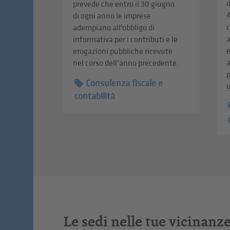
d
prevede che entro il 30 giugno
A
di ogni anno le imprese
c
adempiano all'obbligo di
informativa per i contributi e le
erogazioni pubbliche ricevute
a
nel corso dell’anno precedente.
p
Consulenza fiscale e
u
contabilità
Le sedi nelle tue vicinanz