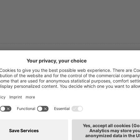
ndrea Pircher
ntabilità e consulenza fiscale
T: 0471
ttore commercialista e revisore legale, Ufficio
E-mail
ntrale
de: Bolzano