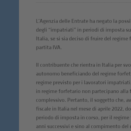
L’Agenzia delle Entrate ha negato la possib
degli “impatriati” in periodi di imposta su
Italia, se si sia deciso di fruire del regime
partita IVA.
Il contribuente che rientra in Italia per sv
autonomo beneficiando del regime forfeta
regime previsto per i lavoratori impatriati
in regime forfetario non partecipano alla
complessivo. Pertanto, il soggetto che, av
fiscale in Italia nel mese di aprile 2022, d
periodo di imposta in corso, per il regime 
anni successivi e sino al compimento de