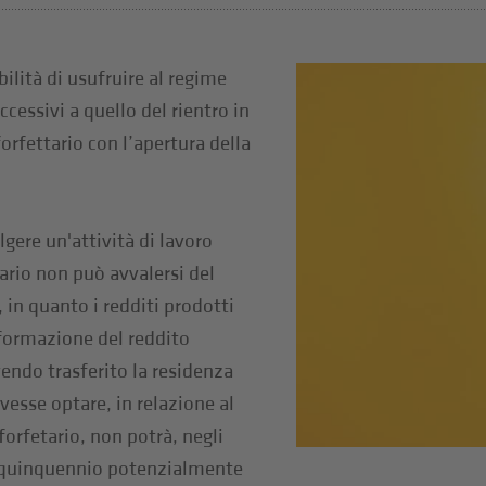
ilità di usufruire al regime
ccessivi a quello del rientro in
 forfettario con l’apertura della
olgere un'attività di lavoro
rio non può avvalersi del
, in quanto i redditi prodotti
 formazione del reddito
endo trasferito la residenza
ovesse optare, in relazione al
forfetario, non potrà, negli
l quinquennio potenzialmente