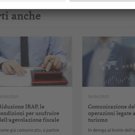
ti anche
3/06/2025
16/04/2025
Riduzione IRAP, le
Comunicazione de
condizioni per usufruire
operazioni legate 
dell’agevolazione fiscale
turismo
ome già comunicato, a partire
In deroga al limite dell'