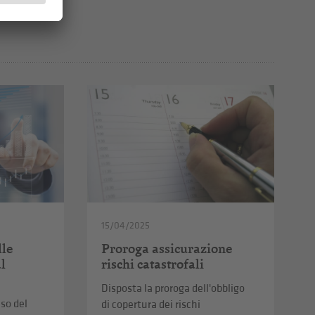
15/04/2025
lle
Proroga assicurazione
al
rischi catastrofali
Disposta la proroga dell'obbligo
uso del
di copertura dei rischi