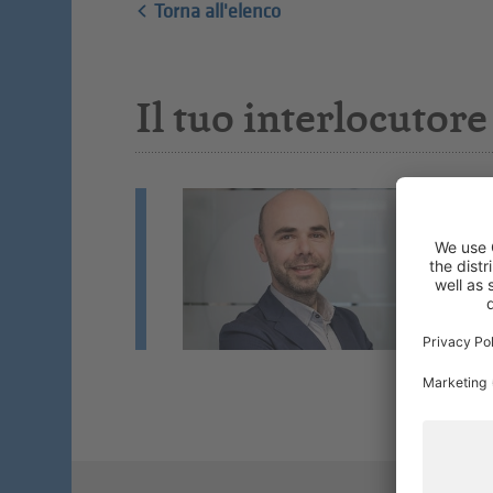
Torna all'elenco
Il tuo interlocutore
A
Co
Do
ce
Se