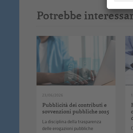
Potrebbe interessar
23/06/2026
1
Pubblicità dei contributi e
sovvenzioni pubbliche 2025
La disciplina della trasparenza
C
delle erogazioni pubbliche