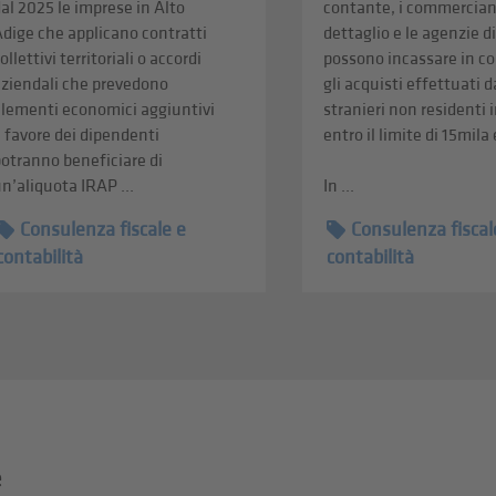
al 2025 le imprese in Alto
contante, i commerciant
dige che applicano contratti
dettaglio e le agenzie d
ollettivi territoriali o accordi
possono incassare in c
aziendali che prevedono
gli acquisti effettuati d
elementi economici aggiuntivi
stranieri non residenti i
 favore dei dipendenti
entro il limite di 15mila
otranno beneficiare di
n’aliquota IRAP ...
In ...
Consulenza fiscale e
Consulenza fiscal
contabilità
contabilità
e