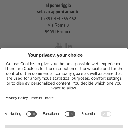
al pomeriggio
solo su appuntamento
T
+39 0474 555 452
Via Roma 3
39031 Brunico
inService
Via di Mezzo ai Piani 5
,
39100
Bolzano
.
T
+39 0471 310 311
.
info@unione-bz.it
Impressum
Privacy
Impostazioni cookie