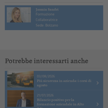
Jasmin Sandri
Formazione
Collaboratrice
Sede: Bolzano
Potrebbe interessarti anche
03/08/2026
Più sicurezza in azienda: i corsi di
agosto
21/07/2026
Bilancio positivo per la
formazione aziendale in Alto