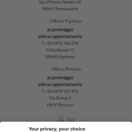
Via Vittorio Veneto 26
39042 Bressanone
Ufficio Vipiteno
al pomeriggio
solo su appuntamento
T
+39 0472 766 070
Città Nuova 17
39049 Vipiteno
Ufficio Brunico
al pomeriggio
solo su appuntamento
T
+39 0474 555 452
Via Roma 3
39031 Brunico