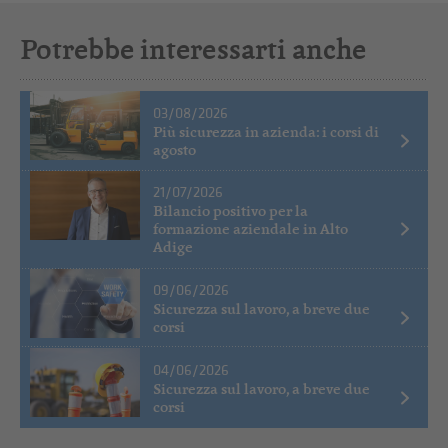
Potrebbe interessarti anche
03/08/2026
Più sicurezza in azienda: i corsi di
agosto
21/07/2026
Bilancio positivo per la
formazione aziendale in Alto
Adige
09/06/2026
Sicurezza sul lavoro, a breve due
corsi
04/06/2026
Sicurezza sul lavoro, a breve due
corsi