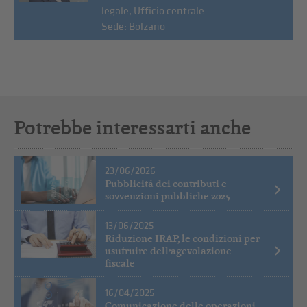
legale, Ufficio centrale
Sede: Bolzano
Potrebbe interessarti anche
23/06/2026
Pubblicità dei contributi e
sovvenzioni pubbliche 2025
13/06/2025
Riduzione IRAP, le condizioni per
usufruire dell’agevolazione
fiscale
16/04/2025
Comunicazione delle operazioni