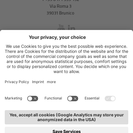
Via Roma 3
39031 Brunico
inService
Via di Mezzo ai Piani 5
,
39100
Bolzano
.
T
+39 0471 310 311
.
info@unione-bz.it
Impressum
Privacy
Impostazioni cookie