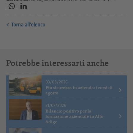
Torna all'elenco
Potrebbe interessarti anche
03/08/2026
Più sicurezza in azienda: i corsi di
agosto
21/07/2026
Bilancio positivo per la
formazione aziendale in Alto
Adige