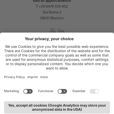
solo su appuntamento
T
+39 0474 555 452
Via Roma 3
39031 Brunico
inService
Via di Mezzo ai Piani 5
,
39100
Bolzano
.
T
+39 0471 310 311
.
info@unione-bz.it
Impressum
Privacy
Impostazioni cookie