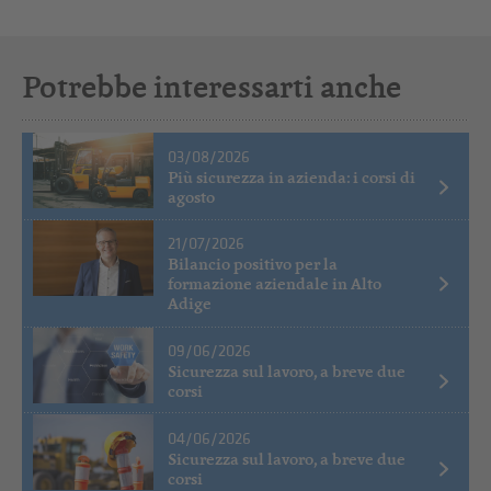
Potrebbe interessarti anche
03/08/2026
Più sicurezza in azienda: i corsi di
agosto
21/07/2026
Bilancio positivo per la
formazione aziendale in Alto
Adige
09/06/2026
Sicurezza sul lavoro, a breve due
corsi
04/06/2026
Sicurezza sul lavoro, a breve due
corsi