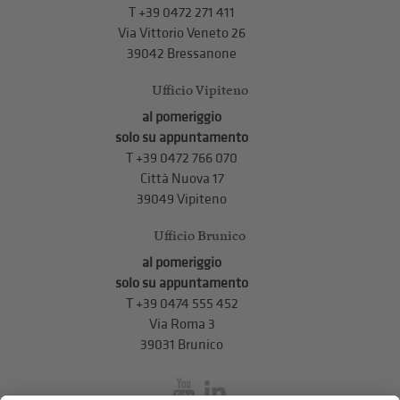
T +39 0472 271 411
Via Vittorio Veneto 26
39042 Bressanone
Ufficio Vipiteno
al pomeriggio
solo su appuntamento
T
+39 0472 766 070
Città Nuova 17
39049 Vipiteno
Ufficio Brunico
al pomeriggio
solo su appuntamento
T
+39 0474 555 452
Via Roma 3
39031 Brunico