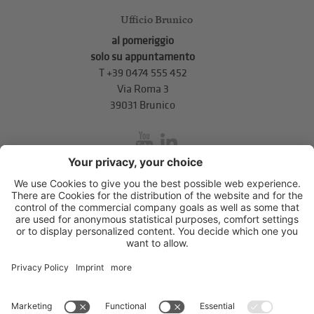
Ufficio Brunico
al pomeriggio
solo su appuntamento
T
+39 0474 555 452
Via Roma 3
39031 Brunico
inService
Via di Mezzo ai Piani 5
,
39100
Bolzano
.
T
+39 0471 310 311
.
info@unione-bz.it
Impressum
Privacy
Impostazioni cookie