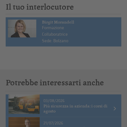
Il tuo interlocutore
Birgit Morandell
Formazione
Collaboratrice
Sede: Bolzano
Potrebbe interessarti anche
03/08/2026
Più sicurezza in azienda: i corsi di
agosto
21/07/2026