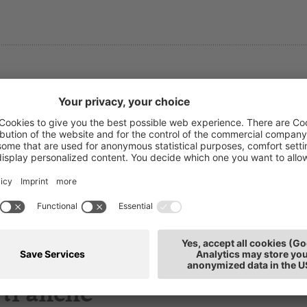
asmin Sandri
T: 0471
rmazione
E-mail
llaboratrice
de: Bolzano
ti anche