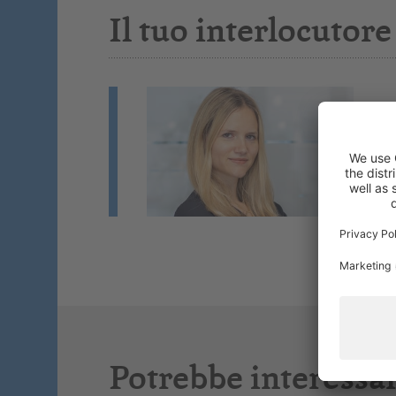
Il tuo interlocutore
J
Fo
Co
Se
Potrebbe interessar