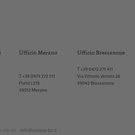
o
Ufficio Merano
Ufficio Bressanone
T +39 0472 271 411
T
+39 0473 272 511
Via Vittorio Veneto 26
Portici 218
39042 Bressanone
39012 Merano
1 310 311
.
info@unione-bz.it