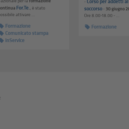
azionale per la
formazione
Corso per addetti a
-
For.Te.
continua
, è stato
soccorso
-
30 giugno 2
ossibile attivare ...
Ore 8.00-18.00 - ...
Formazione
Formazione
Comunicato stampa
inService
e