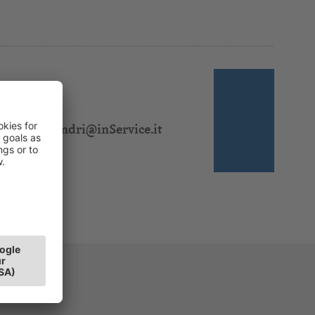
 310 328
:
jasmin.sandri@inService.it