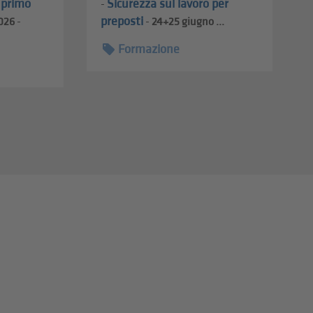
l primo
Sicurezza sul lavoro per
-
preposti
026
-
-
24+25
giugno ...
Formazione