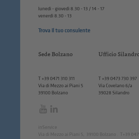
lunedì - giovedì 8.30 - 13 / 14 - 17
venerdì 8.30 - 13
Trova il tuo consulente
Sede Bolzano
Ufficio Silandr
T
+39 0471 310 311
T
+39 0473 730 397
Via di Mezzo ai Piani 5
Via Covelano 6/a
39100 Bolzano
39028 Silandro
inService
Via di Mezzo ai Piani 5
,
39100
Bolzano
.
T
+39 047