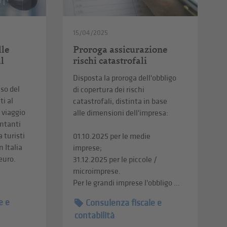
15/04/2025
lle
Proroga assicurazione
al
rischi catastrofali
Disposta la proroga dell'obbligo
uso del
di copertura dei rischi
i al
catastrofali, distinta in base
i viaggio
alle dimensioni dell'impresa:
ontanti
a turisti
01.10.2025 per le medie
n Italia
imprese;
 euro.
31.12.2025 per le piccole /
microimprese.
Per le grandi imprese l'obbligo ...
e e
Consulenza fiscale e
contabilità