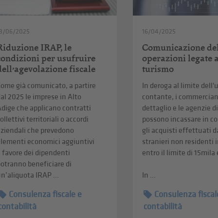
3/06/2025
16/04/2025
Riduzione IRAP, le
Comunicazione de
condizioni per usufruire
operazioni legate 
dell’agevolazione fiscale
turismo
ome già comunicato, a partire
In deroga al limite dell'
al 2025 le imprese in Alto
contante, i commerciant
dige che applicano contratti
dettaglio e le agenzie d
ollettivi territoriali o accordi
possono incassare in c
aziendali che prevedono
gli acquisti effettuati d
elementi economici aggiuntivi
stranieri non residenti i
 favore dei dipendenti
entro il limite di 15mila
otranno beneficiare di
n’aliquota IRAP ...
In ...
Consulenza fiscale e
Consulenza fiscal
contabilità
contabilità