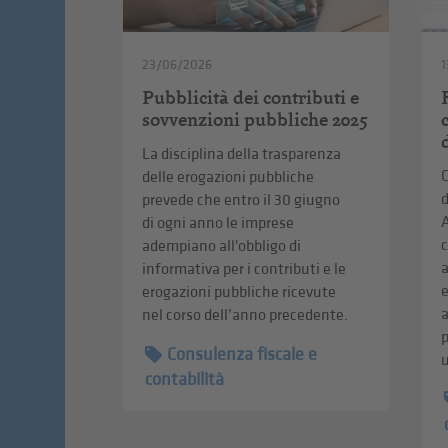
23/06/2026
1
Pubblicità dei contributi e
sovvenzioni pubbliche 2025
La disciplina della trasparenza
C
delle erogazioni pubbliche
d
prevede che entro il 30 giugno
A
di ogni anno le imprese
c
adempiano all'obbligo di
informativa per i contributi e le
erogazioni pubbliche ricevute
a
nel corso dell’anno precedente.
p
Consulenza fiscale e
u
contabilità