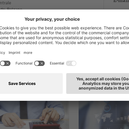
E-mail
ntrale
de: Bolzano
ti anche