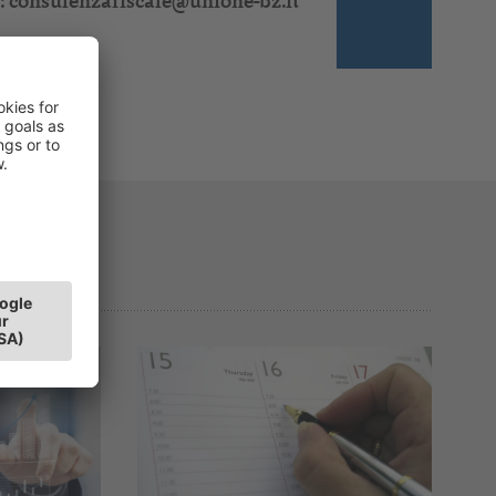
:
consulenzafiscale@unione-bz.it