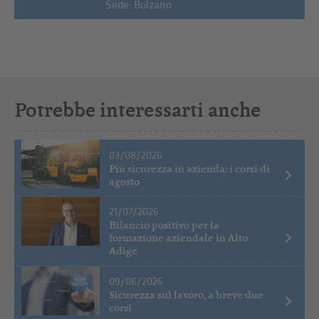
Sede: Bolzano
Potrebbe interessarti anche
03/08/2026
Più sicurezza in azienda: i corsi di
agosto
21/07/2026
Bilancio positivo per la
formazione aziendale in Alto
Adige
09/06/2026
Sicurezza sul lavoro, a breve due
corsi