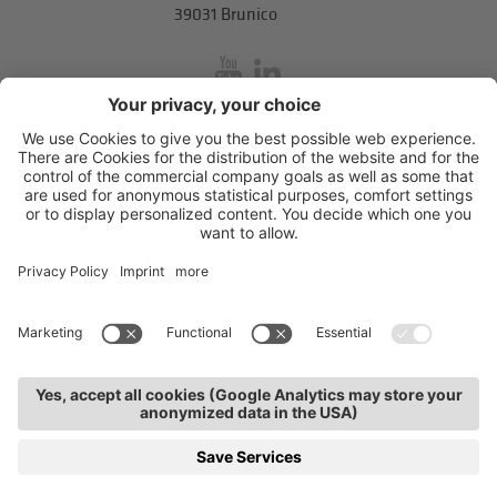
39031 Brunico
inService
Via di Mezzo ai Piani 5
,
39100
Bolzano
.
T
+39 0471 310 311
.
info@unione-bz.it
Impressum
Privacy
Impostazioni cookie
CORSI
JOB
CONTATTI
UNIONE
INSERVICE