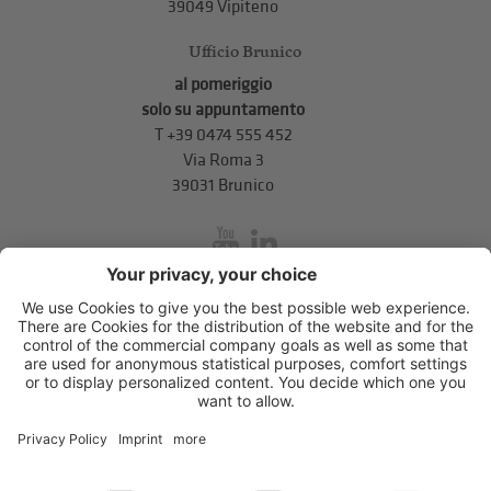
39049 Vipiteno
Ufficio Brunico
al pomeriggio
solo su appuntamento
T
+39 0474 555 452
Via Roma 3
39031 Brunico
inService
Via di Mezzo ai Piani 5
,
39100
Bolzano
.
T
+39 0471 310 311
.
info@unione-bz.it
Impressum
Privacy
Impostazioni cookie