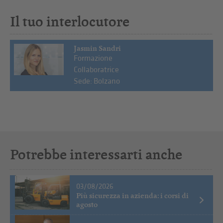
Il tuo interlocutore
Jasmin Sandri
Formazione
Collaboratrice
Sede: Bolzano
Potrebbe interessarti anche
03/08/2026
Più sicurezza in azienda: i corsi di
agosto