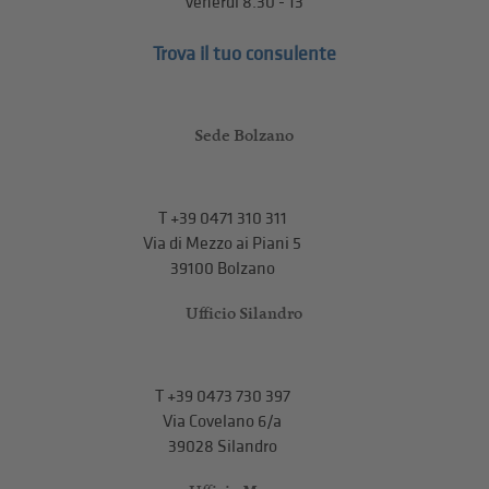
venerdì 8.30 - 13
Trova il tuo consulente
Sede Bolzano
T
+39 0471 310 311
Via di Mezzo ai Piani 5
39100 Bolzano
Ufficio Silandro
T
+39 0473 730 397
Via Covelano 6/a
39028 Silandro