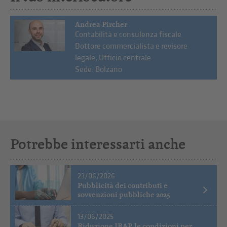
Andrea Pircher
Contabilità e consulenza fiscale
Dottore commercialista e revisore
legale, Ufficio centrale
Sede: Bolzano
Potrebbe interessarti anche
23/06/2026
Pubblicità dei contributi e
sovvenzioni pubbliche 2025
13/06/2025
Riduzione IRAP, le condizioni per