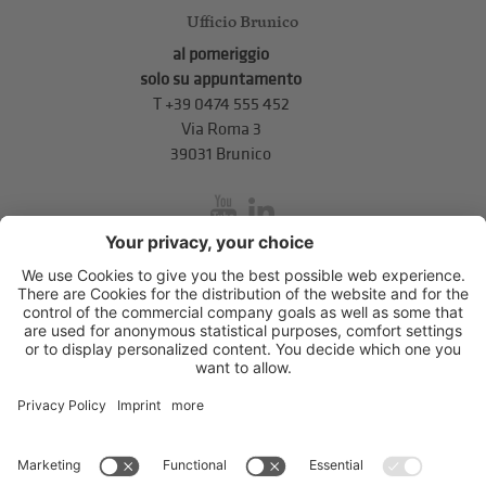
Ufficio Brunico
al pomeriggio
solo su appuntamento
T
+39 0474 555 452
Via Roma 3
39031 Brunico
inService
Via di Mezzo ai Piani 5
,
39100
Bolzano
.
T
+39 0471 310 311
.
info@unione-bz.it
Impressum
Privacy
Impostazioni cookie