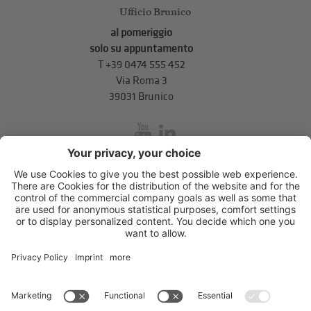
Ufficio Brunico
al pomeriggio
solo su appuntamento
T
+39 0474 555 452
Via Roma 3
39031 Brunico
inService
Via di Mezzo ai Piani 5
,
39100
Bolzano
.
T
+39 0471 310 311
.
info@unione-bz.it
Impressum
Privacy
Impostazioni cookie