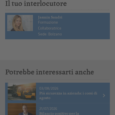
Il tuo interlocutore
Jasmin Sandri
Formazione
Collaboratrice
Sede: Bolzano
Potrebbe interessarti anche
03/08/2026
Più sicurezza in azienda: i corsi di
agosto
21/07/2026
Bilancio positivo per la