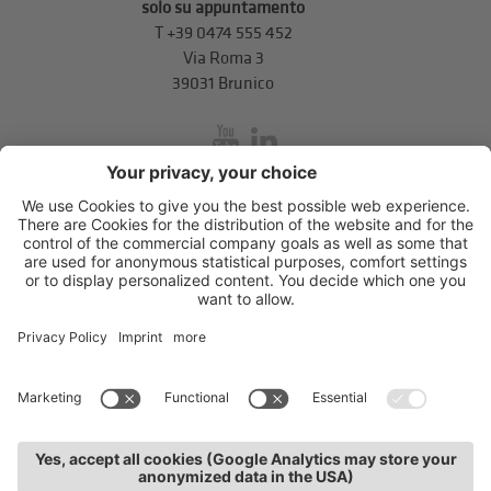
solo su appuntamento
T
+39 0474 555 452
Via Roma 3
39031 Brunico
inService
Via di Mezzo ai Piani 5
,
39100
Bolzano
.
T
+39 0471 310 311
.
info@unione-bz.it
Impressum
Privacy
Impostazioni cookie