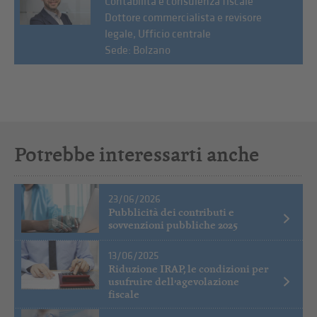
Contabilità e consulenza fiscale
Dottore commercialista e revisore
legale, Ufficio centrale
Sede: Bolzano
Potrebbe interessarti anche
23/06/2026
Pubblicità dei contributi e
sovvenzioni pubbliche 2025
13/06/2025
Riduzione IRAP, le condizioni per
usufruire dell’agevolazione
fiscale