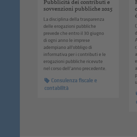
Pubblicità dei contributi e
sovvenzioni pubbliche 2025
La disciplina della trasparenza
C
delle erogazioni pubbliche
d
prevede che entro il 30 giugno
A
di ogni anno le imprese
c
adempiano all'obbligo di
informativa per i contributi e le
erogazioni pubbliche ricevute
a
nel corso dell’anno precedente.
p
Consulenza fiscale e
u
contabilità