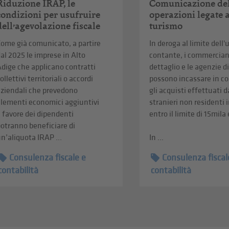
Riduzione IRAP, le
Comunicazione de
condizioni per usufruire
operazioni legate 
dell’agevolazione fiscale
turismo
ome già comunicato, a partire
In deroga al limite dell'
al 2025 le imprese in Alto
contante, i commerciant
dige che applicano contratti
dettaglio e le agenzie d
ollettivi territoriali o accordi
possono incassare in c
aziendali che prevedono
gli acquisti effettuati d
elementi economici aggiuntivi
stranieri non residenti i
 favore dei dipendenti
entro il limite di 15mila
otranno beneficiare di
n’aliquota IRAP ...
In ...
Consulenza fiscale e
Consulenza fiscal
contabilità
contabilità