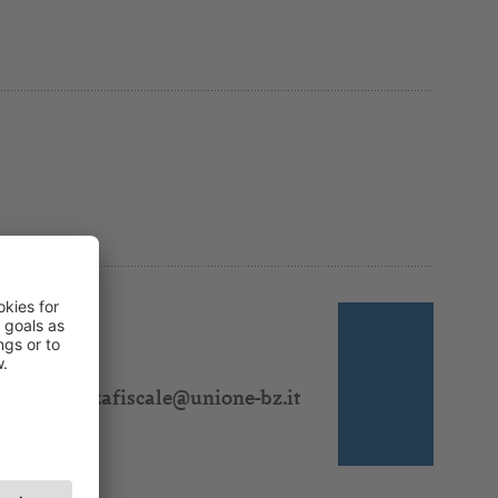
 310 311
:
consulenzafiscale@unione-bz.it