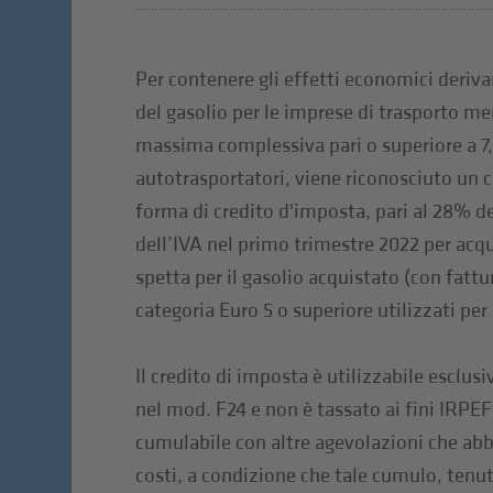
Per contenere gli effetti economici deriv
del gasolio per le imprese di trasporto me
massima complessiva pari o superiore a 7,5 
autotrasportatori, viene riconosciuto un c
forma di credito d'imposta, pari al 28% de
dell’IVA nel primo trimestre 2022 per acqu
spetta per il gasolio acquistato (con fattur
categoria Euro 5 o superiore utilizzati per l
Il credito di imposta è utilizzabile escl
nel mod. F24 e non è tassato ai fini IRPEF 
cumulabile con altre agevolazioni che ab
costi, a condizione che tale cumulo, tenu