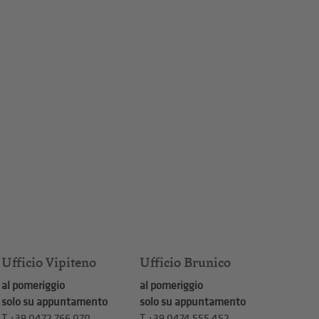
Ufficio Vipiteno
Ufficio Brunico
al pomeriggio
al pomeriggio
solo su appuntamento
solo su appuntamento
T
+39 0472 766 070
T
+39 0474 555 452