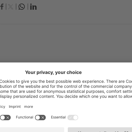
ndrea Pircher
ntabilità e consulenza fiscale
T: 0471
ttore commercialista e revisore legale, Ufficio
E-mail
ntrale
de: Bolzano