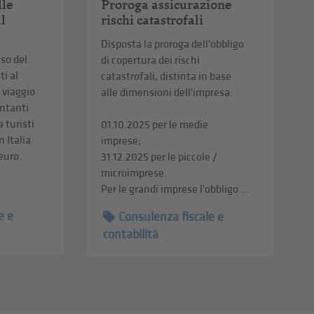
lle
Proroga assicurazione
al
rischi catastrofali
Disposta la proroga dell'obbligo
uso del
di copertura dei rischi
i al
catastrofali, distinta in base
i viaggio
alle dimensioni dell'impresa:
ontanti
a turisti
01.10.2025 per le medie
n Italia
imprese;
 euro.
31.12.2025 per le piccole /
microimprese.
Per le grandi imprese l'obbligo ...
e e
Consulenza fiscale e
contabilità