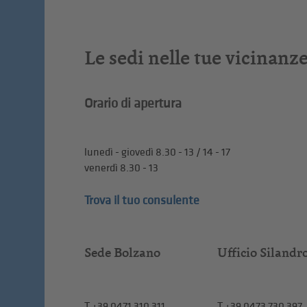
Le sedi nelle tue vicinanz
Orario di apertura
lunedì - giovedì 8.30 - 13 / 14 - 17
venerdì 8.30 - 13
Trova il tuo consulente
Sede Bolzano
Ufficio Silandr
T
+39 0471 310 311
T
+39 0473 730 397