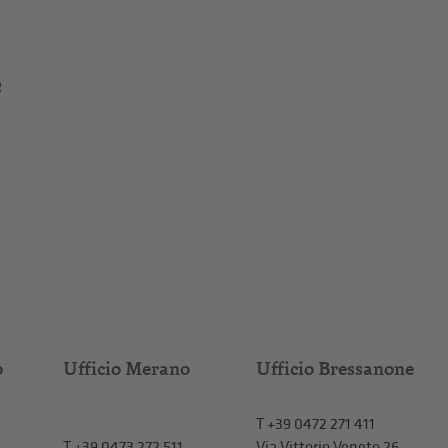
e
o
Ufficio Merano
Ufficio Bressanone
T +39 0472 271 411
T
+39 0473 272 511
Via Vittorio Veneto 26