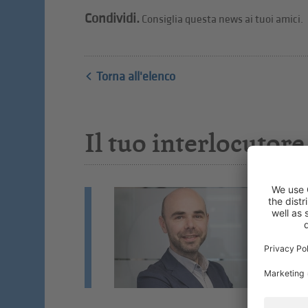
Condividi.
Consiglia questa news ai tuoi amici.
Torna all'elenco
Il tuo interlocutore
A
Co
Do
ce
Se