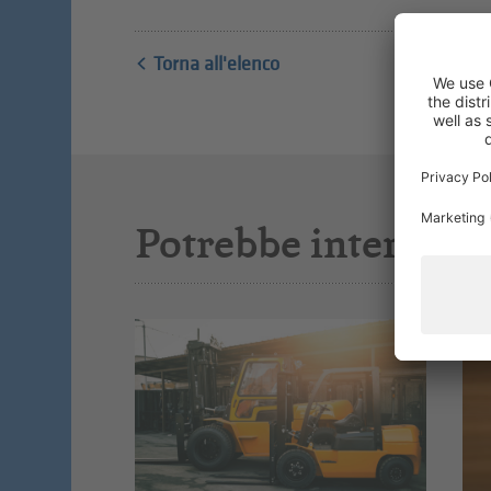
Torna all'elenco
Potrebbe interessar