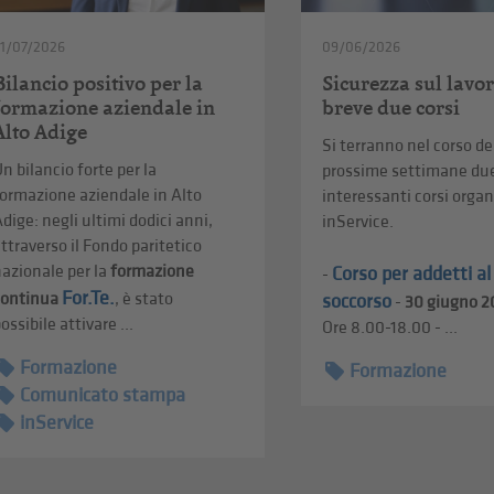
1/07/2026
09/06/2026
Bilancio positivo per la
Sicurezza sul lavor
formazione aziendale in
breve due corsi
Alto Adige
Si terranno nel corso de
n bilancio forte per la
prossime settimane du
ormazione aziendale in Alto
interessanti corsi organ
dige: negli ultimi dodici anni,
inService.
ttraverso il Fondo paritetico
azionale per la
formazione
Corso per addetti a
-
For.Te.
continua
, è stato
soccorso
-
30 giugno 2
ossibile attivare ...
Ore 8.00-18.00 - ...
Formazione
Formazione
Comunicato stampa
inService