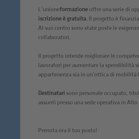
L‘unione
formazione
offre una serie di op
iscrizione è gratuita
. Il progetto è finanz
Al suo centro sono state poste le esigenze 
collaboratori.
Il progetto intende migliorare le competen
lavoratori per aumentare la spendibilità si
appartenenza sia in un’ottica di mobilità 
Destinatari
sono personale occupato, titola
assunti presso una sede operativa in Alto
Prenota ora il tuo posto!