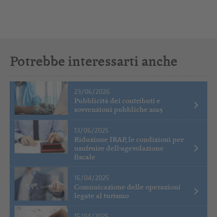
Potrebbe interessarti anche
23/06/2026
Pubblicità dei contributi e
sovvenzioni pubbliche 2025
13/06/2025
Riduzione IRAP, le condizioni per
usufruire dell’agevolazione
fiscale
16/04/2025
Comunicazione delle operazioni
legate al turismo
15/04/2025