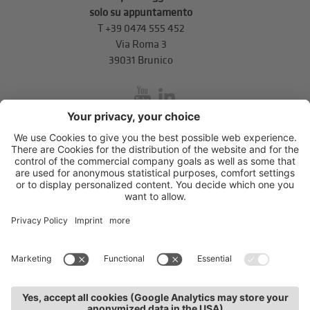
solo su appuntamento
T
+39 0474 555 452
Via Roma 3
39031 Brunico
inService
Via di Mezzo ai Piani 5
,
39100
Bolzano
.
T
+39 0471 310 311
.
info@unione-bz.it
Impressum
Privacy
Impostazioni cookie