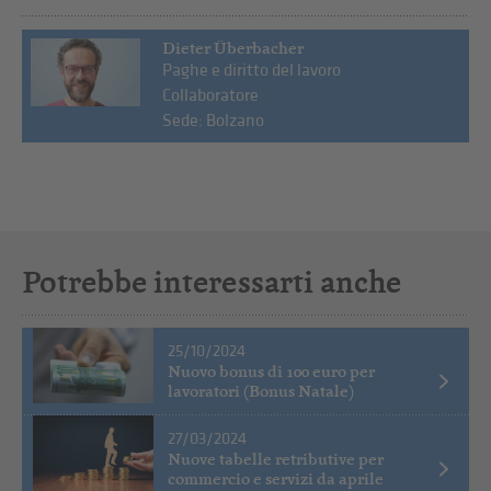
Dieter Überbacher
Paghe e diritto del lavoro
Collaboratore
Sede: Bolzano
Potrebbe interessarti anche
25/10/2024
Nuovo bonus di 100 euro per
lavoratori (Bonus Natale)
27/03/2024
Nuove tabelle retributive per
commercio e servizi da aprile