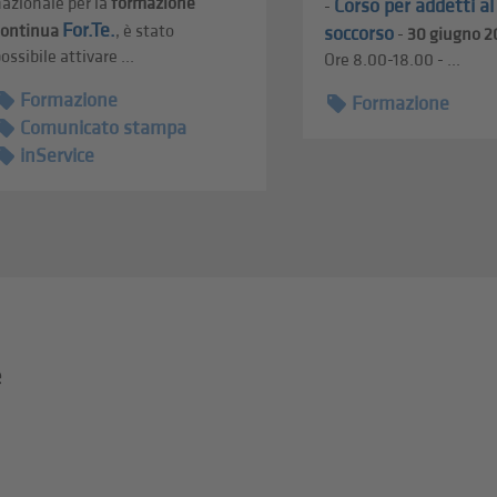
azionale per la
formazione
Corso per addetti a
-
For.Te.
continua
, è stato
soccorso
-
30 giugno 2
ossibile attivare ...
Ore 8.00-18.00 - ...
Formazione
Formazione
Comunicato stampa
inService
e