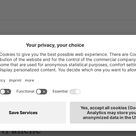
asmin Sandri
T: 0471
rmazione
E-mail
llaboratrice
de: Bolzano
ti anche