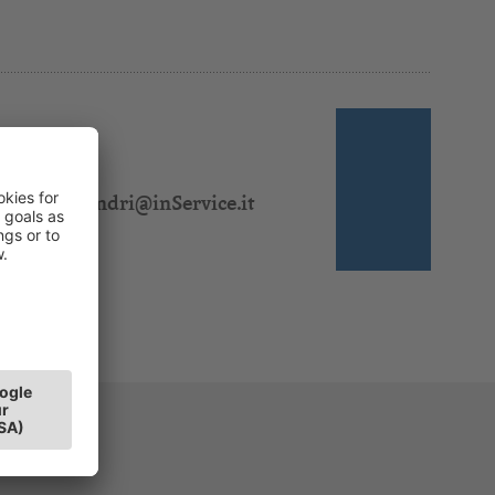
 310 328
:
jasmin.sandri@inService.it