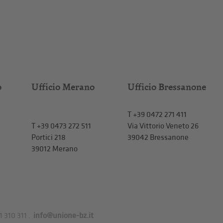
o
Ufficio Merano
Ufficio Bressanone
T +39 0472 271 411
T
+39 0473 272 511
Via Vittorio Veneto 26
Portici 218
39042 Bressanone
39012 Merano
1 310 311
.
info@unione-bz.it