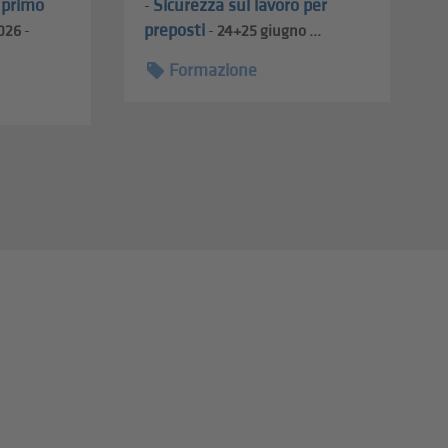
l primo
Sicurezza sul lavoro per
-
preposti
026
-
-
24+25
giugno ...
Formazione