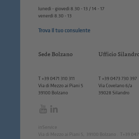
lunedì - giovedì 8.30 - 13 / 14 - 17
venerdì 8.30 - 13
Trova il tuo consulente
Sede Bolzano
Ufficio Silandr
T
+39 0471 310 311
T
+39 0473 730 397
Via di Mezzo ai Piani 5
Via Covelano 6/a
39100 Bolzano
39028 Silandro
inService
Via di Mezzo ai Piani 5
,
39100
Bolzano
.
T
+39 047