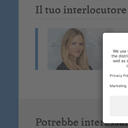
Il tuo interlocutore
J
Fo
Co
Se
Potrebbe interessar