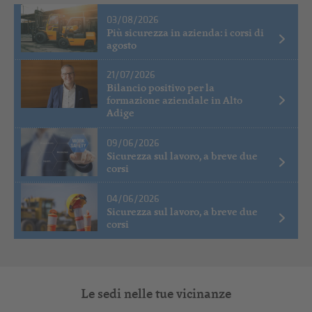
03/08/2026
Più sicurezza in azienda: i corsi di
agosto
21/07/2026
Bilancio positivo per la
formazione aziendale in Alto
Adige
09/06/2026
Sicurezza sul lavoro, a breve due
corsi
04/06/2026
Sicurezza sul lavoro, a breve due
corsi
Le sedi nelle tue vicinanze