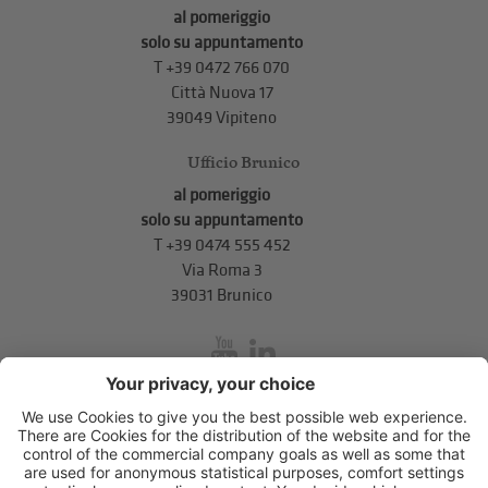
al pomeriggio
solo su appuntamento
T
+39 0472 766 070
Città Nuova 17
39049 Vipiteno
Ufficio Brunico
al pomeriggio
solo su appuntamento
T
+39 0474 555 452
Via Roma 3
39031 Brunico
inService
Via di Mezzo ai Piani 5
,
39100
Bolzano
.
T
+39 0471 310 311
.
info@unione-bz.it
Impressum