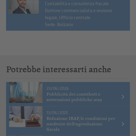
Contabilità e consulenza fiscale
Dottore commercialista e revisore
legale, Ufficio centrale
Sede: Bolzano
Potrebbe interessarti anche
23/06/2026
Pubblicità dei contributi e
sovvenzioni pubbliche 2025
13/06/2025
Riduzione IRAP, le condizioni per
usufruire dell’agevolazione
fiscale