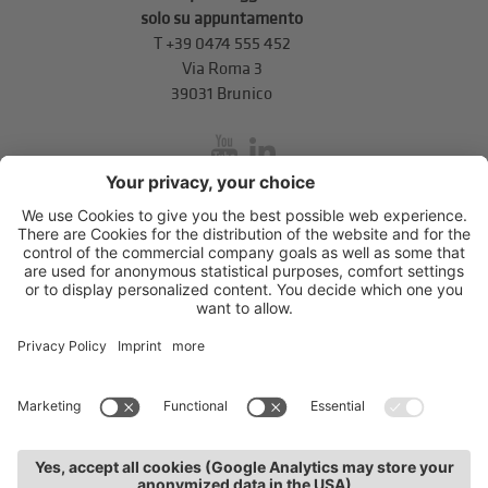
solo su appuntamento
T
+39 0474 555 452
Via Roma 3
39031 Brunico
inService
Via di Mezzo ai Piani 5
,
39100
Bolzano
.
T
+39 0471 310 311
.
info@unione-bz.it
Impressum
Privacy
Impostazioni cookie