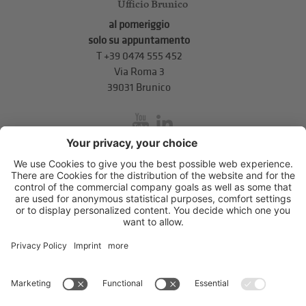
Ufficio Brunico
al pomeriggio
solo su appuntamento
T
+39 0474 555 452
Via Roma 3
39031 Brunico
inService
Via di Mezzo ai Piani 5
,
39100
Bolzano
.
T
+39 0471 310 311
.
info@unione-bz.it
Impressum
Privacy
Impostazioni cookie