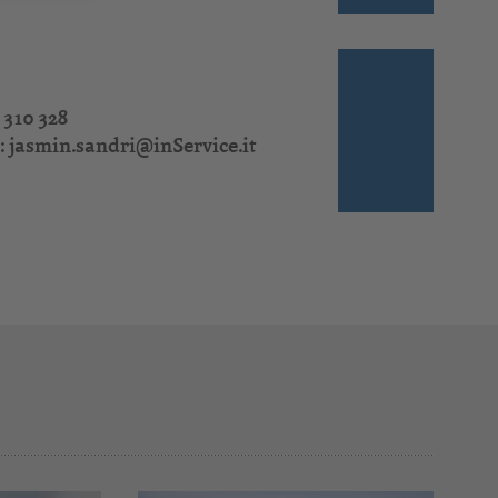
 310 328
:
jasmin.sandri@inService.it