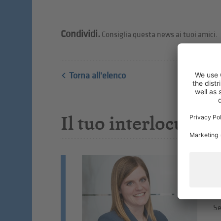
Condividi.
Consiglia questa news ai tuoi amici.
Torna all'elenco
Il tuo interlocutore
V
Fo
Co
Se