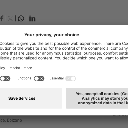
erena Kasal
T: 0471
rmazione
E-mail
llaboratrice - Attualmente non in servizio
de: Bolzano