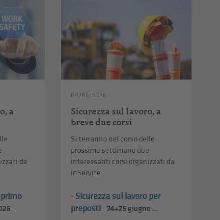
04/06/2026
o, a
Sicurezza sul lavoro, a
breve due corsi
lle
Si terranno nel corso delle
e
prossime settimane due
izzati da
interessanti corsi organizzati da
inService.
l primo
Sicurezza sul lavoro per
-
preposti
026
-
-
24+25
giugno ...