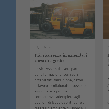
03/08/2026
2
Più sicurezza in azienda: i
corsi di agosto
La sicurezza sul lavoro parte
U
dalla formazione. Con i corsi
f
organizzati dall’Unione, datori
A
di lavoro e collaboratori possono
a
aggiornare le proprie
n
competenze, adempiere agli
obblighi di legge e contribuire a
creare un ambiente di lavoro più
p