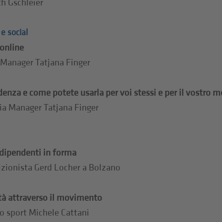
th Gschleier
e social
 online
 Manager Tatjana Finger
enza e come potete usarla per voi stessi e per il vostro m
dia Manager Tatjana Finger
 dipendenti in forma
rizionista Gerd Locher a Bolzano
tà attraverso il movimento
lo sport Michele Cattani