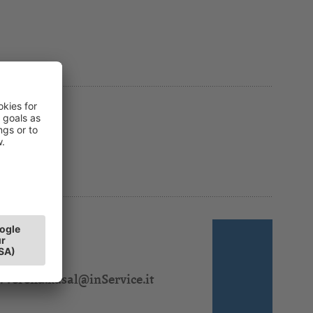
 310 323
:
verena.kasal@inService.it