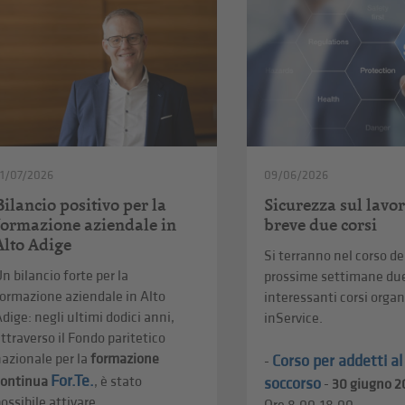
1/07/2026
09/06/2026
Bilancio positivo per la
Sicurezza sul lavor
formazione aziendale in
breve due corsi
Alto Adige
Si terranno nel corso de
n bilancio forte per la
prossime settimane du
ormazione aziendale in Alto
interessanti corsi organ
dige: negli ultimi dodici anni,
inService.
ttraverso il Fondo paritetico
azionale per la
formazione
Corso per addetti a
-
For.Te.
continua
, è stato
soccorso
-
30 giugno 2
ossibile attivare ...