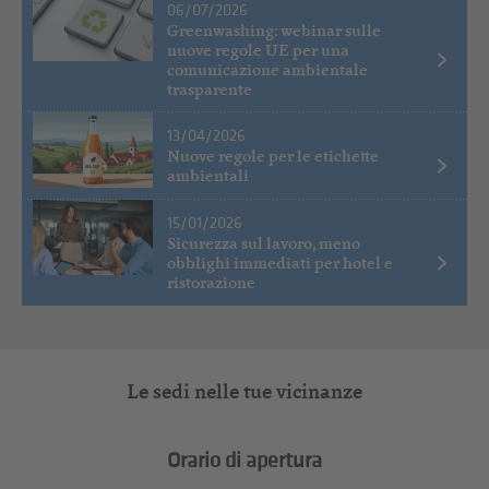
06/07/2026
Greenwashing: webinar sulle
nuove regole UE per una
comunicazione ambientale
trasparente
13/04/2026
Nuove regole per le etichette
ambientali
15/01/2026
Sicurezza sul lavoro, meno
obblighi immediati per hotel e
ristorazione
Le sedi nelle tue vicinanze
Orario di apertura