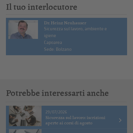
Il tuo interlocutore
Dr. Heinz Neuhauser
Sicurezza sul lavoro, ambiente e
igiene
Capoarea
Sede: Bolzano
Potrebbe interessarti anche
29/07/2026
Sicurezza sul lavoro: iscrizioni
aperte ai corsi di agosto