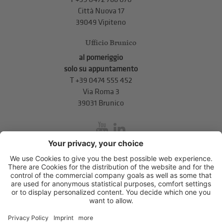
Città Nuova 17
39049 Vipiteno
Ufficio Brunico
al pomeriggio
solo su appuntamento
T
+39 0474 555 452
Via Roma 3
39031 Brunico
inService
Via di Mezzo ai Piani 5
,
39100
Bolzano
.
T
+39 0471 310 311
.
info@unione-bz.it
Impressum
Privacy
Impostazioni cookie