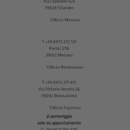
Via Covelano 6/a
39028 Silandro
Ufficio Merano
T
+39 0473 272 511
Portici 218
39012 Merano
Ufficio Bressanone
T +39 0472 271 411
Via Vittorio Veneto 26
39042 Bressanone
Ufficio Vipiteno
al pomeriggio
solo su appuntamento
T
+39 0472 766 070