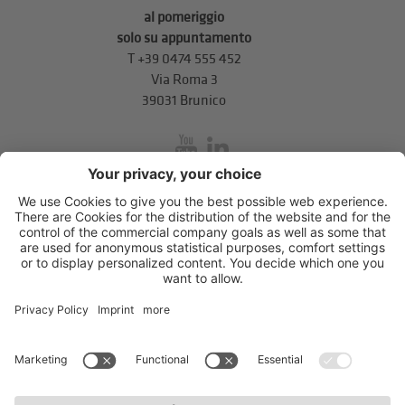
al pomeriggio
solo su appuntamento
T
+39 0474 555 452
Via Roma 3
39031 Brunico
inService
Via di Mezzo ai Piani 5
,
39100
Bolzano
.
T
+39 0471 310 311
.
info@unione-bz.it
Impressum
Privacy
Impostazioni cookie