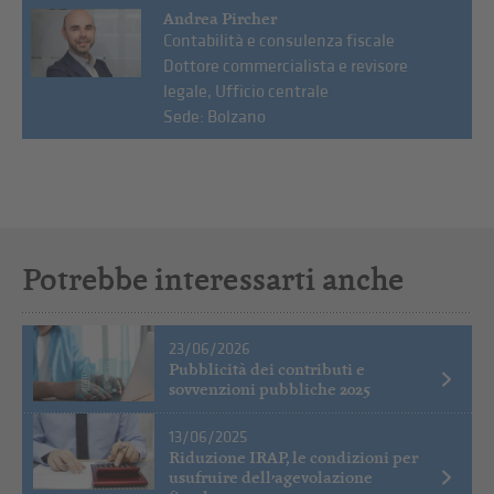
Andrea Pircher
Contabilità e consulenza fiscale
Dottore commercialista e revisore
legale, Ufficio centrale
Sede: Bolzano
Potrebbe interessarti anche
23/06/2026
Pubblicità dei contributi e
sovvenzioni pubbliche 2025
13/06/2025
Riduzione IRAP, le condizioni per
usufruire dell’agevolazione