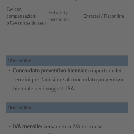
F24 con
Entratel /
compensazioni
Entratel / Fisconline
Fisconline
o F24 con saldo zero
12 dicembre
Concordato preventivo biennale:
riapertura dei
termini per l'adesione al concordato preventivo
biennale per i soggetti ISA
16 dicembre
IVA mensile:
versamento IVA del mese