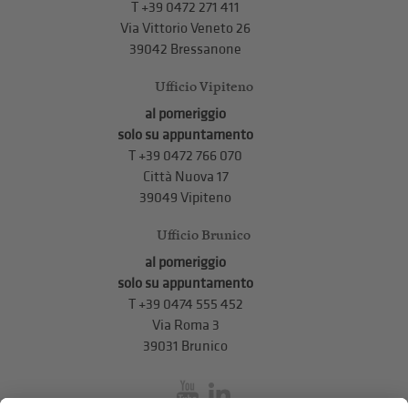
T +39 0472 271 411
Via Vittorio Veneto 26
39042 Bressanone
Ufficio Vipiteno
al pomeriggio
solo su appuntamento
T
+39 0472 766 070
Città Nuova 17
39049 Vipiteno
Ufficio Brunico
al pomeriggio
solo su appuntamento
T
+39 0474 555 452
Via Roma 3
39031 Brunico