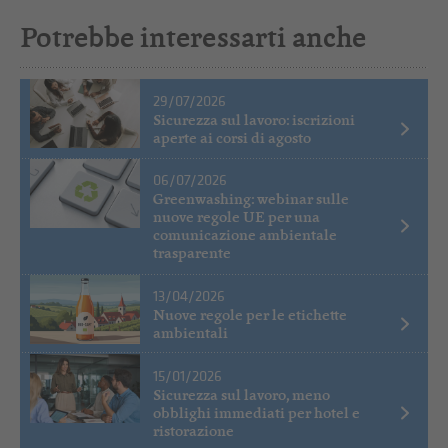
Potrebbe interessarti anche
29/07/2026
Sicurezza sul lavoro: iscrizioni
aperte ai corsi di agosto
06/07/2026
Greenwashing: webinar sulle
nuove regole UE per una
comunicazione ambientale
trasparente
13/04/2026
Nuove regole per le etichette
ambientali
15/01/2026
Sicurezza sul lavoro, meno
obblighi immediati per hotel e
ristorazione