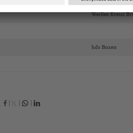
Weißes Kreuz Br
hds Bozen
.