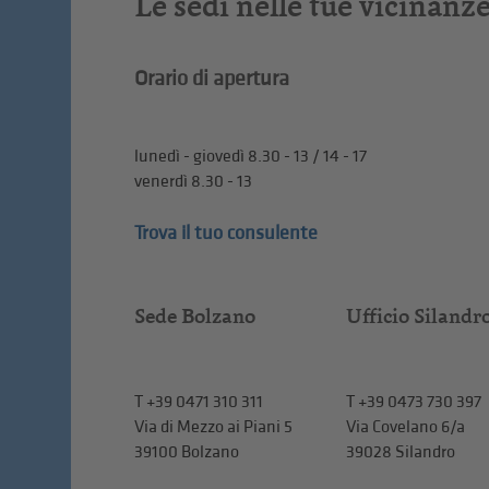
Le sedi nelle tue vicinanz
Orario di apertura
lunedì - giovedì 8.30 - 13 / 14 - 17
venerdì 8.30 - 13
Trova il tuo consulente
Sede Bolzano
Ufficio Silandr
T
+39 0471 310 311
T
+39 0473 730 397
Via di Mezzo ai Piani 5
Via Covelano 6/a
39100 Bolzano
39028 Silandro