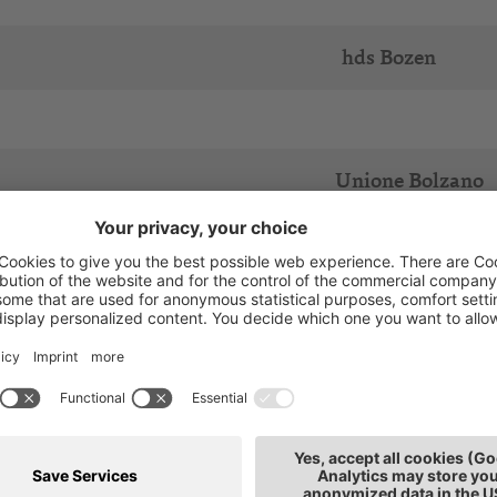
hds Bozen
Unione Bolzano
hds Bozen
Unione Bolzano