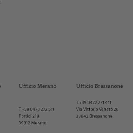
e
o
Ufficio Merano
Ufficio Bressanone
T +39 0472 271 411
T
+39 0473 272 511
Via Vittorio Veneto 26
Portici 218
39042 Bressanone
39012 Merano