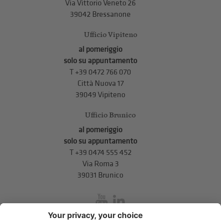
Via Vittorio Veneto 26
39042 Bressanone
Ufficio Vipiteno
al pomeriggio
solo su appuntamento
T
+39 0472 766 070
Città Nuova 17
39049 Vipiteno
Ufficio Brunico
al pomeriggio
solo su appuntamento
T
+39 0474 555 452
Via Roma 3
39031 Brunico