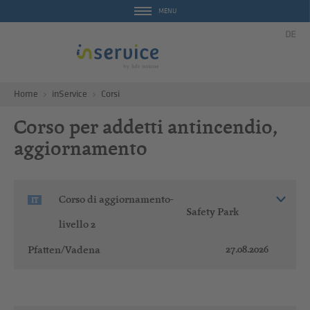
MENU
DE
Home
inService
Corsi
Corso per addetti antincendio,
aggiornamento
Corso di aggiornamento-
IT
Safety Park
livello 2
27.08.2026
Pfatten/Vadena