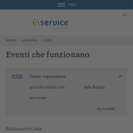
MENU
DE
Home
inService
Corsi
Eventi che funzionano
Come organizzare
NEU
piccoli eventi con
hds Bozen
successo
25.11.2026
Baldessarini Linda