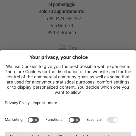
al pomeriggio
solo su appuntamento
T
+39 0474 555 452
Via Roma 3
39031 Brunico
inService
Via di Mezzo ai Piani 5
,
39100
Bolzano
.
T
+39 0471 310 311
.
info@unione-bz.it
Impressum
Privacy
Impostazioni cookie