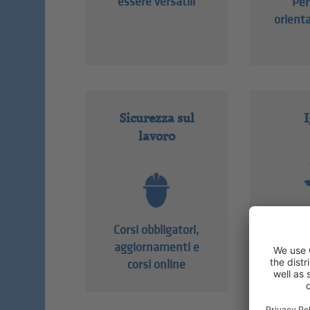
essere versatili
Per
orienta
Sicurezza sul
I
lavoro
Formaz
settor
Corsi obbligatori,
aggiornamenti e
corsi online