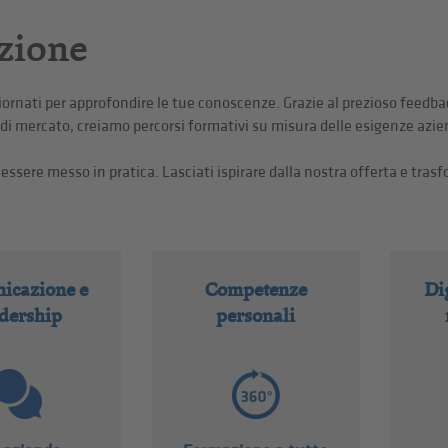
azione
ornati per approfondire le tue conoscenze. Grazie al prezioso feedbac
 di mercato, creiamo percorsi formativi su misura delle esigenze azien
ssere messo in pratica. Lasciati ispirare dalla nostra offerta e trasf
icazione e
Competenze
Di
dership
personali