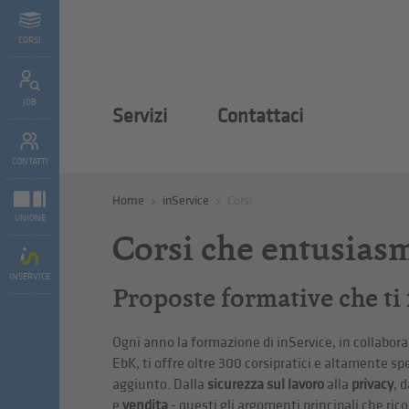
CORSI
JOB
Servizi
Contattaci
CONTATTI
Home
inService
Corsi
UNIONE
Corsi che entusias
INSERVICE
Proposte formative che ti
Ogni anno la formazione di inService, in collabora
EbK, ti offre oltre 300 corsipratici e altamente spe
aggiunto. Dalla
sicurezza sul lavoro
alla
privacy
, d
e
vendita
- questi gli argomenti principali che rico