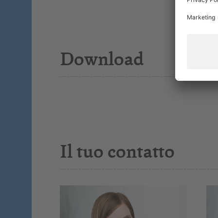
Download
Il tuo contatto