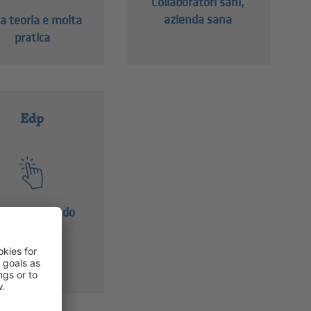
Collaboratori sani,
azienda sana
a teoria e molta
pratica
Edp
utto sul mondo
Office