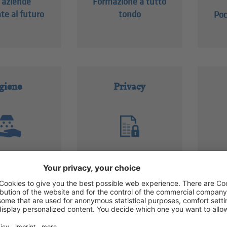
 aziende
Formazione a tutto
te al futuro
tondo
Poc
giene
Privacy
ione per il
Corsi in presenza e
T
e alimentare
online