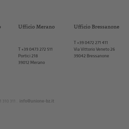
o
Ufficio Merano
Ufficio Bressanone
T +39 0472 271 411
T
+39 0473 272 511
Via Vittorio Veneto 26
Portici 218
39042 Bressanone
39012 Merano
1 310 311
.
info@unione-bz.it