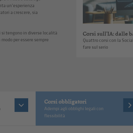
nta un’esperienza
atori a crescere, sia
Corsi sull'IA: dalle 
i si tengono in diverse località
Un modo per essere sempre
Quattro corsi con la Soci
fare sul serio
Corsi obbligatori
a
Adempi agli obblighi legali con
flessibilità