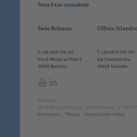
Trova il tuo consulente
Sede Bolzano
Ufficio Silandr
T
+39 0471 310 311
T
+39 0473 730 397
Via di Mezzo ai Piani 5
Via Covelano 6/a
39100 Bolzano
39028 Silandro
inService
Via di Mezzo ai Piani 5
,
39100
Bolzano
.
T
+39 047
Impressum
.
Privacy
.
Impostazioni cookie