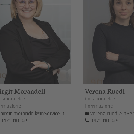
irgit Morandell
Verena Ruedl
llaboratrice
Collaboratrice
ormazione
Forrmazione
birgit.morandell@inService.it
verena.ruedl@inServ
0471 310 325
0471 310 329