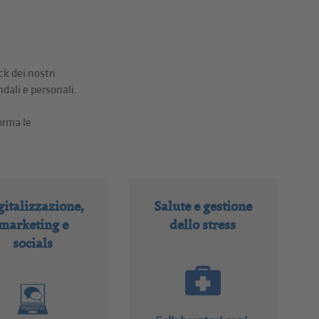
k dei nostri
dali e personali.
orma le
gitalizzazione,
Salute e gestione
marketing e
dello stress
socials