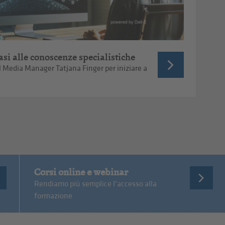
basi alle conoscenze specialistiche
al Media Manager Tatjana Finger per iniziare a
Corsi online e webinar
Rendiamo più semplice l’accesso alla
formazione