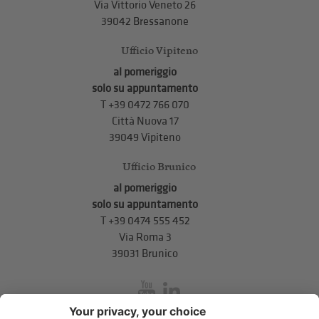
Via Vittorio Veneto 26
39042 Bressanone
Ufficio Vipiteno
al pomeriggio
solo su appuntamento
T
+39 0472 766 070
Città Nuova 17
39049 Vipiteno
Ufficio Brunico
al pomeriggio
solo su appuntamento
T
+39 0474 555 452
Via Roma 3
39031 Brunico