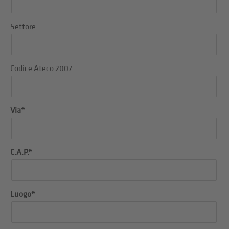
Settore
Codice Ateco 2007
Via*
C.A.P.*
Luogo*